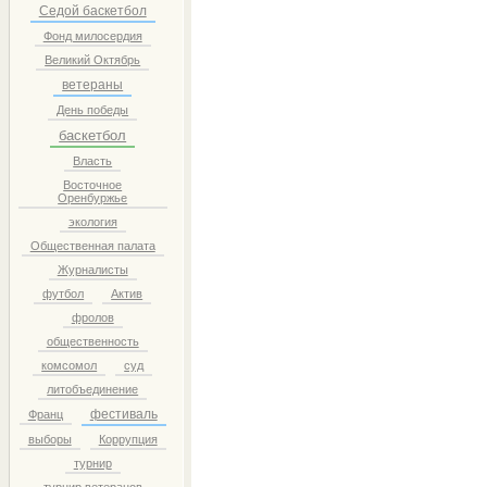
Седой баскетбол
Фонд милосердия
Великий Октябрь
ветераны
День победы
баскетбол
Власть
Восточное
Оренбуржье
экология
Общественная палата
Журналисты
футбол
Актив
фролов
общественность
комсомол
суд
литобъединение
фестиваль
Франц
выборы
Коррупция
турнир