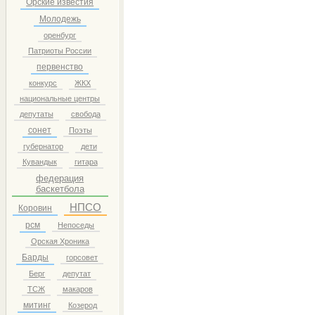
Орские известия
Молодежь
оренбург
Патриоты России
первенство
конкурс
ЖКХ
национальные центры
депутаты
свобода
сонет
Поэты
губернатор
дети
Кувандык
гитара
федерация
баскетбола
НПСО
Коровин
рсм
Непоседы
Орская Хроника
Барды
горсовет
Берг
депутат
ТСЖ
макаров
митинг
Козерод