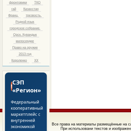
фронтовики
ТКО
гай
Казахстан
Франц.
трезвость.
Родной язык
городское собрание.
Орск. Кувандык
милосердие
Право на оружие
2013 год
Короленко
ХХ
СЭП
!
«Регион»
Федеральный
кооперативный
маркетплейс с
внутренней
Все права на материалы размещённые на 
экономикой
При использовани текстов и изображен