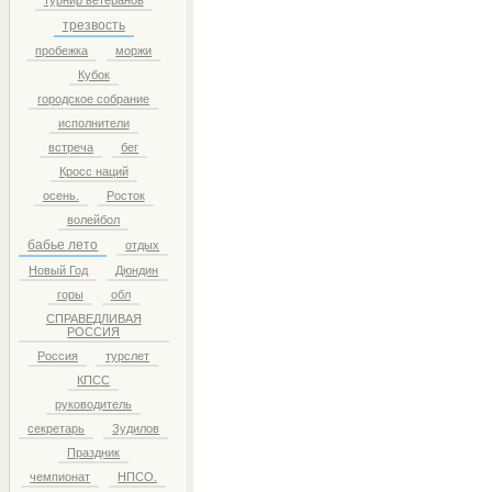
турнир ветеранов
трезвость
пробежка
моржи
Кубок
городское собрание
исполнители
встреча
бег
Кросс наций
осень.
Росток
волейбол
бабье лето
отдых
Новый Год
Дюндин
горы
обл
СПРАВЕДЛИВАЯ
РОССИЯ
Россия
турслет
КПСС
руководитель
секретарь
Зудилов
Праздник
чемпионат
НПСО.