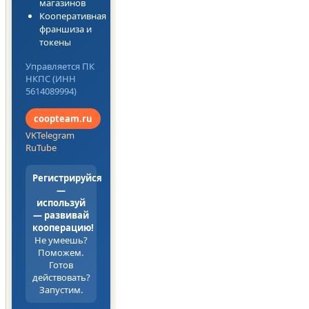
магазинов
Кооперативная
франшиза и
токены
Управляется ПК
НКПС (ИНН
5614089994)
coopteam.ru
VK
Telegram
RuTube
Регистрируйся
—
используй
— развивай
кооперацию!
Не умеешь?
Поможем.
Готов
действовать?
Запустим.