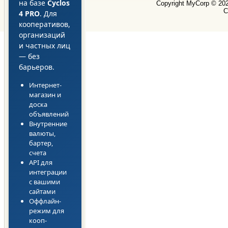
на базе
Cyclos
Copyright MyCorp © 20
С
4 PRO
. Для
кооперативов,
организаций
и частных лиц
— без
барьеров.
Интернет-
магазин и
доска
объявлений
Внутренние
валюты,
бартер,
счета
API для
интеграции
с вашими
сайтами
Оффлайн-
режим для
кооп-