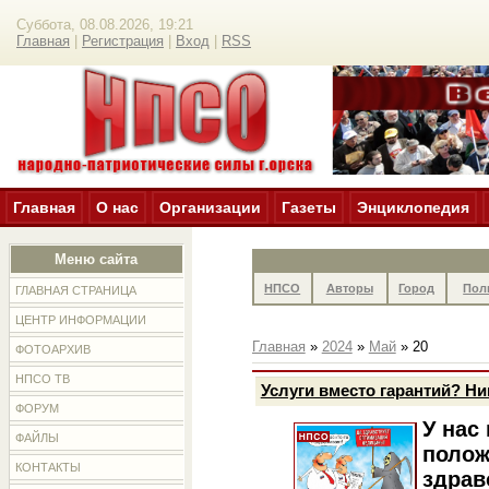
Суббота, 08.08.2026, 19:21
Главная
|
Регистрация
|
Вход
|
RSS
Главная
О нас
Организации
Газеты
Энциклопедия
Меню сайта
НПСО
Авторы
Город
Пол
ГЛАВНАЯ СТРАНИЦА
ЦЕНТР ИНФОРМАЦИИ
Главная
»
2024
»
Май
»
20
ФОТОАРХИВ
НПСО ТВ
Услуги вместо гарантий? Ни
ФОРУМ
У нас 
ФАЙЛЫ
полож
КОНТАКТЫ
здрав