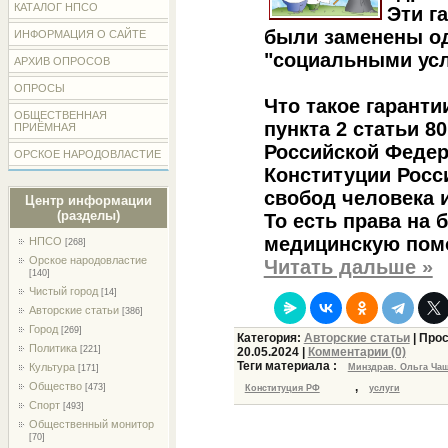
КАТАЛОГ НПСО
Эти г
были заменены 
ИНФОРМАЦИЯ О САЙТЕ
"социальными усл
АРХИВ ОПРОСОВ
ОПРОСЫ
Что такое гаранти
ОБЩЕСТВЕННАЯ
пункта 2 статьи 8
ПРИЁМНАЯ
Российской Федер
ОРСКОЕ НАРОДОВЛАСТИЕ
Конституции Росс
свобод человека 
Центр информации
(разделы)
То есть права на
медицинскую помо
НПСО
[268]
Орское народовластие
Читать дальше »
[140]
Чистый город
[14]
Авторские статьи
[386]
Город
[269]
Категория:
Авторские статьи
| Прос
Политика
[221]
20.05.2024
|
Комментарии (0)
Теги материала :
Культура
Минздрав. Ольга Ча
[171]
Общество
,
[473]
Конституция РФ
услуги
Спорт
[493]
Общественный монитор
[70]