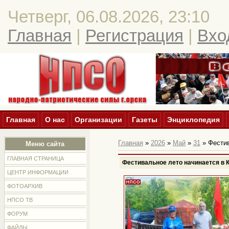
Четверг, 06.08.2026, 23:10
Главная
|
Регистрация
|
Вхо
Главная
О нас
Организации
Газеты
Энциклопедия
Главная
»
2026
»
Май
»
31
» Фестив
Меню сайта
ГЛАВНАЯ СТРАНИЦА
Фестивальное лето начинается в 
ЦЕНТР ИНФОРМАЦИИ
ФОТОАРХИВ
НПСО ТВ
ФОРУМ
ФАЙЛЫ