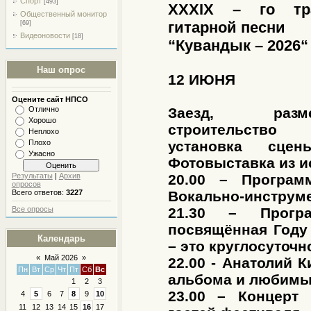
Спорт
[493]
XXXIX – го тра
Общественный монитор
гитарной песни
[69]
Видеоновости
[18]
“Кувандык – 2026“
Наш опрос
12 ИЮНЯ
Оцените сайт НПСО
Отлично
Заезд, разме
Хорошо
строительство
Неплохо
Плохо
установка сцены
Ужасно
Фотовыставка из и
Результаты
|
Архив
20.00 – Програм
опросов
Всего ответов:
3227
Вокально-инструм
Все опросы
21.30 – Прогр
посвящённая Году
Календарь
– это круглосуточн
«
Май 2026
»
22.00 - Анатолий 
Пн
Вт
Ср
Чт
Пт
Сб
Вс
альбома и любимы
1
2
3
23.00 – Концерт
4
5
6
7
8
9
10
11
12
13
14
15
16
17