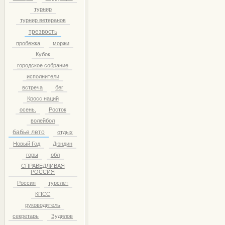
турнир
турнир ветеранов
трезвость
пробежка
моржи
Кубок
городское собрание
исполнители
встреча
бег
Кросс наций
осень.
Росток
волейбол
бабье лето
отдых
Новый Год
Дюндин
горы
обл
СПРАВЕДЛИВАЯ
РОССИЯ
Россия
турслет
КПСС
руководитель
секретарь
Зудилов