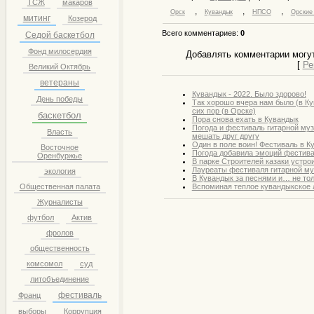
ТСЖ
макаров
,
,
,
Орск
Кувандык
НПСО
Орские
митинг
Козерод
Всего комментариев
:
0
Седой баскетбол
Фонд милосердия
Добавлять комментарии могут
[
Ре
Великий Октябрь
ветераны
Кувандык - 2022. Было здорово!
День победы
Так хорошо вчера нам было (в Ку
сих пор (в Орске)
баскетбол
Пора снова ехать в Кувандык
Погода и фестиваль гитарной муз
Власть
мешать друг другу
Один в поле воин! Фестиваль в К
Восточное
Погода добавила эмоций фестива
Оренбуржье
В парке Строителей казаки устро
Лауреаты фестиваля гитарной му
экология
В Кувандык за песнями и… не тол
Вспоминая теплое кувандыкское л
Общественная палата
Журналисты
футбол
Актив
фролов
общественность
комсомол
суд
литобъединение
фестиваль
Франц
выборы
Коррупция