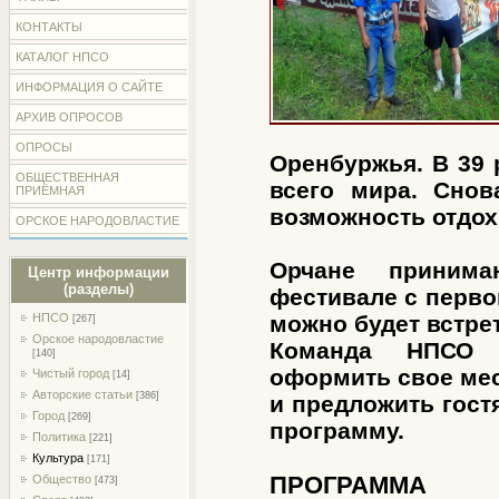
КОНТАКТЫ
КАТАЛОГ НПСО
ИНФОРМАЦИЯ О САЙТЕ
АРХИВ ОПРОСОВ
ОПРОСЫ
Оренбуржья. В 39 
ОБЩЕСТВЕННАЯ
всего мира. Снов
ПРИЁМНАЯ
возможность отдох
ОРСКОЕ НАРОДОВЛАСТИЕ
Орчане приним
Центр информации
(разделы)
фестивале с перво
НПСО
можно будет встрет
[267]
Орское народовластие
Команда НПСО т
[140]
оформить свое мес
Чистый город
[14]
Авторские статьи
[386]
и предложить гос
Город
[269]
программу.
Политика
[221]
Культура
[171]
ПРОГРАММА
Общество
[473]