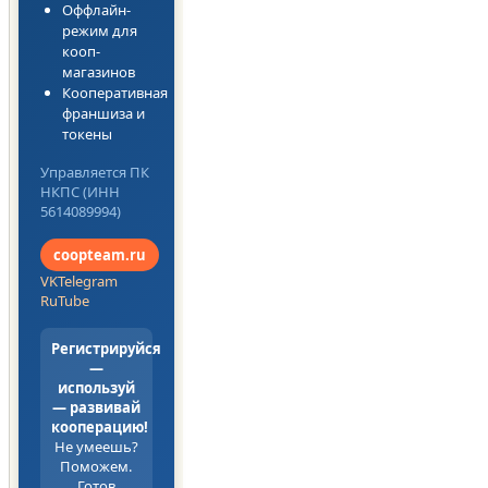
Оффлайн-
режим для
кооп-
магазинов
Кооперативная
франшиза и
токены
Управляется ПК
НКПС (ИНН
5614089994)
coopteam.ru
VK
Telegram
RuTube
Регистрируйся
—
используй
— развивай
кооперацию!
Не умеешь?
Поможем.
Готов