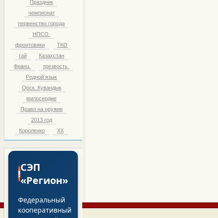
Праздник
чемпионат
первенство города
НПСО.
фронтовики
ТКО
гай
Казахстан
Франц.
трезвость.
Родной язык
Орск. Кувандык
милосердие
Право на оружие
2013 год
Короленко
ХХ
СЭП
!
«Регион»
Федеральный
кооперативный