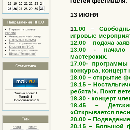
гостей фестиваля.
18
19
20
21
22
23
24
25
26
27
28
29
30
31
13 ИЮНЯ
Направления НПСО
1
1.00 – Свободн
Партия патриотов
России
игровые мероприят
Антикризисный центр
Открытые письма
12.00 – подача заяв
Благотворительность
Комитет по ТСЖ
13.00 - начало 
Наши мероприятия
Школа "Экспресс"
мастерских.
17.00- программы
Статистика
конкурса, концерт 
18.00 – открытие ф
18.15 – Ностальги
ребята!». Поют ве
Онлайн всего:
1
Гостей:
1
18.30 - концерт чл
Пользователей:
0
18.45 – Детски
«Открывается пес
20.00 – Подведение
Теги
20.15 – Большой 
спорт
пикет