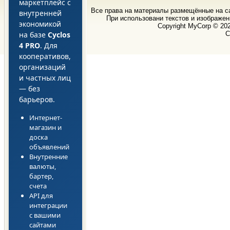
маркетплейс с
Все права на материалы размещённые на 
внутренней
При использовани текстов и изображен
экономикой
Copyright MyCorp © 20
на базе
Cyclos
С
4 PRO
. Для
кооперативов,
организаций
и частных лиц
— без
барьеров.
Интернет-
магазин и
доска
объявлений
Внутренние
валюты,
бартер,
счета
API для
интеграции
с вашими
сайтами