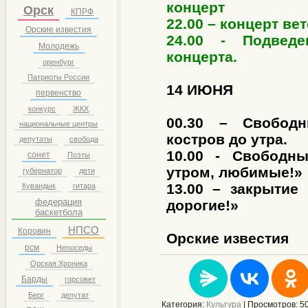
концерт
Орск
КПРФ
22.00 – концерт ве
Орские известия
24.00 - Подведе
Молодежь
концерта.
оренбург
Патриоты России
14 ИЮНЯ
первенство
конкурс
ЖКХ
00.30 – Свобод
национальные центры
костров до утра.
депутаты
свобода
10.00 - Свободн
сонет
Поэты
утром, любимые!»
губернатор
дети
13.00 – закрытие
Кувандык
гитара
федерация
дорогие!»
баскетбола
НПСО
Коровин
Орские известия
рсм
Непоседы
Орская Хроника
Барды
горсовет
Берг
депутат
Категория
:
Культура
|
Просмотров
: 5