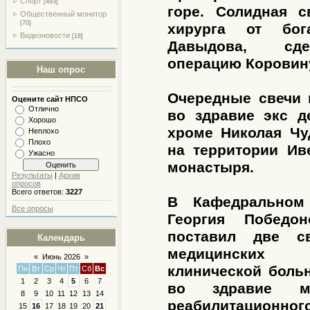
Спорт
[493]
горе. Солидная с
Общественный монитор
[70]
хирурга от бог
Видеоновости
[18]
Давыдова, сд
операцию Коровин
Наш опрос
Очередные свечи 
Оцените сайт НПСО
Отлично
во здравие экс д
Хорошо
хроме Николая Чу
Неплохо
Плохо
на территории Ив
Ужасно
монастыря.
Результаты
|
Архив
опросов
Всего ответов:
3227
В Кафедральном 
Все опросы
Георгия Победо
поставил две с
Календарь
медицинских 
«
Июнь 2026
»
клинической боль
Пн
Вт
Ср
Чт
Пт
Сб
Вс
1
2
3
4
5
6
7
во здравие ме
8
9
10
11
12
13
14
реабилитационно
15
16
17
18
19
20
21