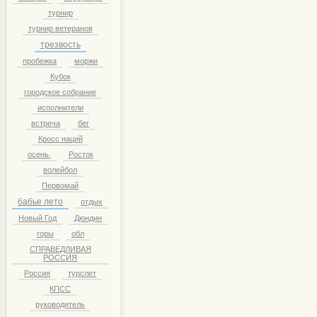
турнир
турнир ветеранов
трезвость
пробежка
моржи
Кубок
городское собрание
исполнители
встреча
бег
Кросс наций
осень.
Росток
волейбол
Первомай
бабье лето
отдых
Новый Год
Дюндин
горы
обл
СПРАВЕДЛИВАЯ
РОССИЯ
Россия
турслет
КПСС
руководитель