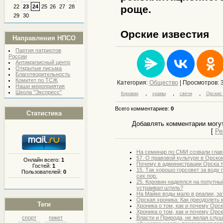
22
23
24
25
26
27
28
роще.
29
30
Орские известия
Направления НПСО
Партия патриотов
России
Антикризисный центр
Открытые письма
Благотворительность
Комитет по ТСЖ
Категория
:
Общество
|
Просмотров
: 
Наши мероприятия
Школа "Экспресс"
,
,
,
Коровин
храмы
свечи
Орские 
Всего комментариев
:
0
Статистика
Добавлять комментарии могут
[
Ре
На семинар по СМИ созвали глав
57. О правовой культуре в Орско
Онлайн всего:
1
Почему в администрации Орска 
Гостей:
1
15. Так хорошо горсовет за воду 
Пользователей:
0
сих пор.
25. Коровин надеялся на попутны
устраивал штиль?
На Майке воды мало в реалии, за
Орская хроника: Как преодолеть
Теги
Хроника о том, как и почему Орск
Хроника о том, как и почему Орск
Власти и Природа, не желая слуш
спорт
пикет