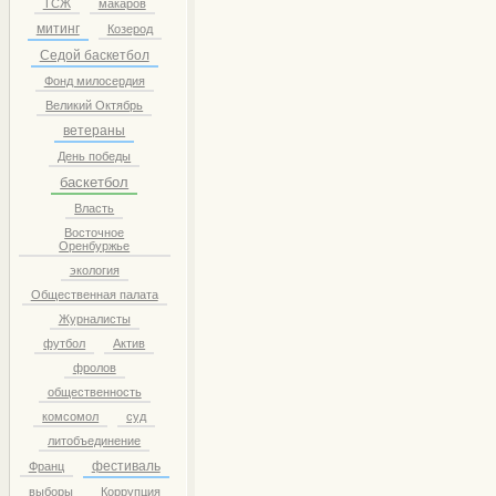
ТСЖ
макаров
митинг
Козерод
Седой баскетбол
Фонд милосердия
Великий Октябрь
ветераны
День победы
баскетбол
Власть
Восточное
Оренбуржье
экология
Общественная палата
Журналисты
футбол
Актив
фролов
общественность
комсомол
суд
литобъединение
фестиваль
Франц
выборы
Коррупция