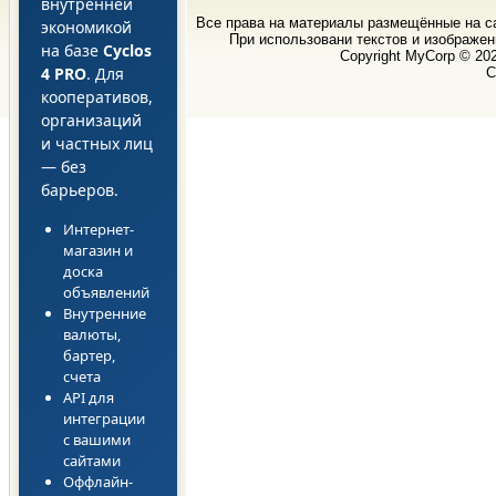
внутренней
Все права на материалы размещённые на 
экономикой
При использовани текстов и изображен
на базе
Cyclos
Copyright MyCorp © 20
4 PRO
. Для
С
кооперативов,
организаций
и частных лиц
— без
барьеров.
Интернет-
магазин и
доска
объявлений
Внутренние
валюты,
бартер,
счета
API для
интеграции
с вашими
сайтами
Оффлайн-