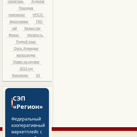
секретарь
Зудилов
Праздник
чемпионат
НПСО.
фронтовики
ТКО
гай
Казахстан
Франц.
трезвость.
Родной язык
Орск. Кувандык
милосердие
Право на оружие
2013 год
Короленко
ХХ
СЭП
!
«Регион»
Федеральный
кооперативный
маркетплейс с