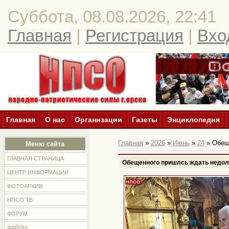
Суббота, 08.08.2026, 22:41
Главная
|
Регистрация
|
Вхо
Главная
О нас
Организации
Газеты
Энциклопедия
Главная
»
2026
»
Июнь
»
24
» Обещ
Меню сайта
ГЛАВНАЯ СТРАНИЦА
Обещенного пришлсь ждать недол
ЦЕНТР ИНФОРМАЦИИ
ФОТОАРХИВ
НПСО ТВ
ФОРУМ
ФАЙЛЫ