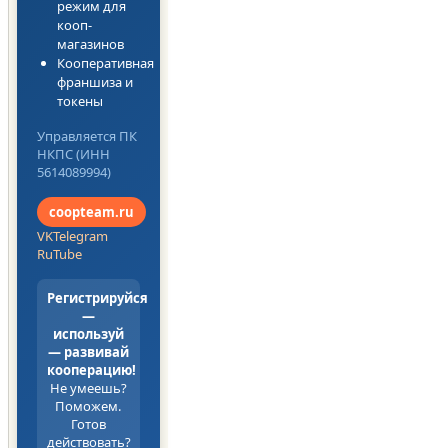
режим для
кооп-
магазинов
Кооперативная
франшиза и
токены
Управляется ПК
НКПС (ИНН
5614089994)
coopteam.ru
VK
Telegram
RuTube
Регистрируйся
—
используй
— развивай
кооперацию!
Не умеешь?
Поможем.
Готов
действовать?