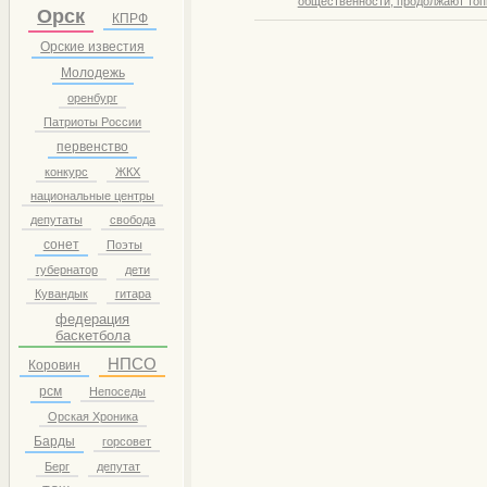
общественности, продолжают топи
Орск
КПРФ
Орские известия
Молодежь
оренбург
Патриоты России
первенство
конкурс
ЖКХ
национальные центры
депутаты
свобода
сонет
Поэты
губернатор
дети
Кувандык
гитара
федерация
баскетбола
НПСО
Коровин
рсм
Непоседы
Орская Хроника
Барды
горсовет
Берг
депутат