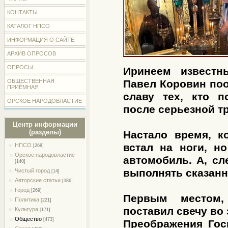
КОНТАКТЫ
КАТАЛОГ НПСО
ИНФОРМАЦИЯ О САЙТЕ
АРХИВ ОПРОСОВ
ОПРОСЫ
Иринеем известн
ОБЩЕСТВЕННАЯ
Павел Коровин поо
ПРИЁМНАЯ
славу тех, кто п
ОРСКОЕ НАРОДОВЛАСТИЕ
после серьезной т
Центр информации
(разделы)
Настало время, к
встал на ноги, н
НПСО
[268]
Орское народовластие
автомобиль. А, сл
[140]
выполнять сказанн
Чистый город
[14]
Авторские статьи
[386]
Город
[269]
Первым местом,
Политика
[221]
поставил свечу во
Культура
[171]
Общество
[473]
Преображения Гос