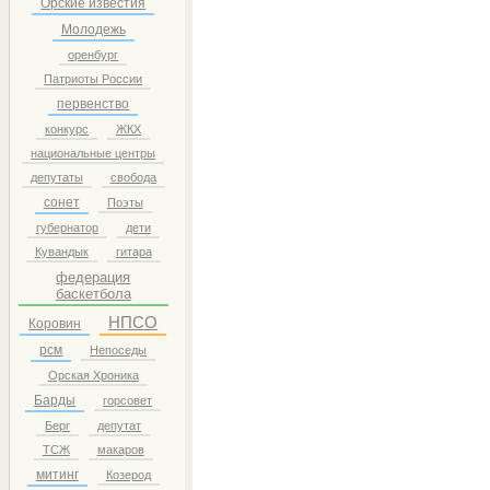
Орские известия
Молодежь
оренбург
Патриоты России
первенство
конкурс
ЖКХ
национальные центры
депутаты
свобода
сонет
Поэты
губернатор
дети
Кувандык
гитара
федерация
баскетбола
НПСО
Коровин
рсм
Непоседы
Орская Хроника
Барды
горсовет
Берг
депутат
ТСЖ
макаров
митинг
Козерод