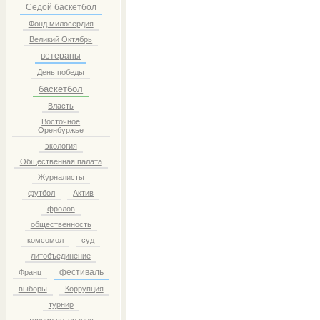
Седой баскетбол
Фонд милосердия
Великий Октябрь
ветераны
День победы
баскетбол
Власть
Восточное
Оренбуржье
экология
Общественная палата
Журналисты
футбол
Актив
фролов
общественность
комсомол
суд
литобъединение
фестиваль
Франц
выборы
Коррупция
турнир