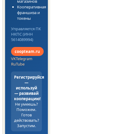
магазинов
Кооперативная
франшиза и
токены
Управляется ПК
НКПС (ИНН
5614089994)
coopteam.ru
VK
Telegram
RuTube
Регистрируйся
—
используй
— развивай
кооперацию!
Не умеешь?
Поможем.
Готов
действовать?
Запустим.