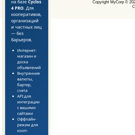
на базе
Cyclos
Copyright MyCorp © 20
С
4 PRO
. Для
кооперативов,
организаций
и частных лиц
— без
барьеров.
Интернет-
магазин и
доска
объявлений
Внутренние
валюты,
бартер,
счета
API для
интеграции
с вашими
сайтами
Оффлайн-
режим для
кооп-