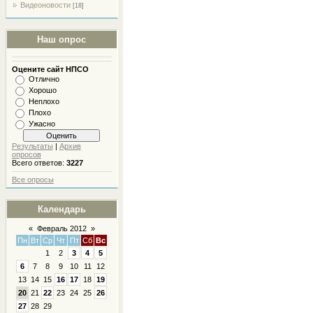
Видеоновости
[18]
Наш опрос
Оцените сайт НПСО
Отлично
Хорошо
Неплохо
Плохо
Ужасно
Результаты
|
Архив
опросов
Всего ответов:
3227
Все опросы
Календарь
«
Февраль 2012
»
Пн
Вт
Ср
Чт
Пт
Сб
Вс
1
2
3
4
5
6
7
8
9
10
11
12
13
14
15
16
17
18
19
20
21
22
23
24
25
26
27
28
29