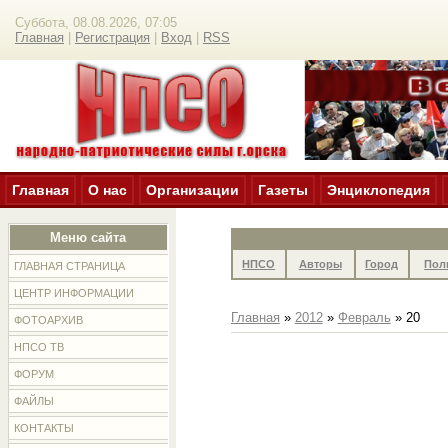
Суббота, 08.08.2026, 07:05
Главная
|
Регистрация
|
Вход
|
RSS
Главная
О нас
Организации
Газеты
Энциклопедия
Меню сайта
НПСО
Авторы
Город
Пол
ГЛАВНАЯ СТРАНИЦА
ЦЕНТР ИНФОРМАЦИИ
Главная
»
2012
»
Февраль
»
20
ФОТОАРХИВ
НПСО ТВ
ФОРУМ
ФАЙЛЫ
КОНТАКТЫ