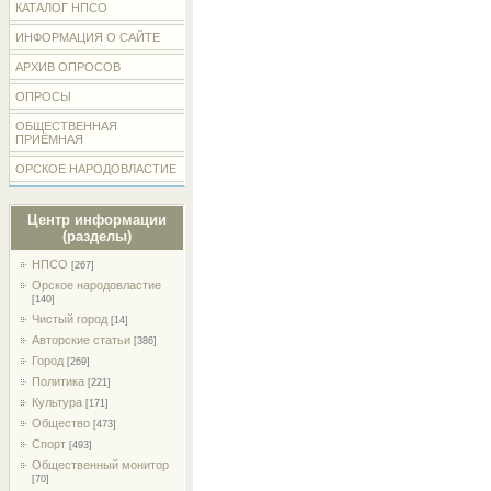
КАТАЛОГ НПСО
ИНФОРМАЦИЯ О САЙТЕ
АРХИВ ОПРОСОВ
ОПРОСЫ
ОБЩЕСТВЕННАЯ
ПРИЁМНАЯ
ОРСКОЕ НАРОДОВЛАСТИЕ
Центр информации
(разделы)
НПСО
[267]
Орское народовластие
[140]
Чистый город
[14]
Авторские статьи
[386]
Город
[269]
Политика
[221]
Культура
[171]
Общество
[473]
Спорт
[493]
Общественный монитор
[70]