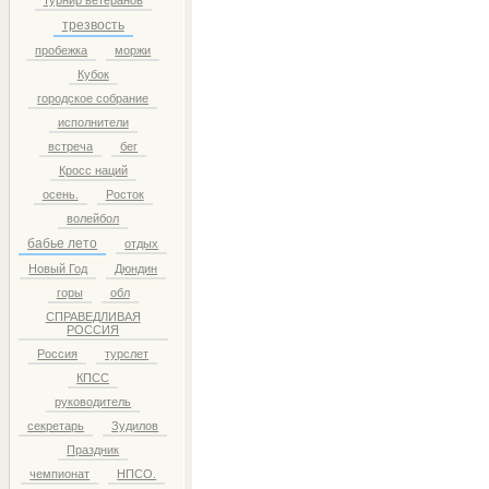
турнир ветеранов
трезвость
пробежка
моржи
Кубок
городское собрание
исполнители
встреча
бег
Кросс наций
осень.
Росток
волейбол
бабье лето
отдых
Новый Год
Дюндин
горы
обл
СПРАВЕДЛИВАЯ
РОССИЯ
Россия
турслет
КПСС
руководитель
секретарь
Зудилов
Праздник
чемпионат
НПСО.