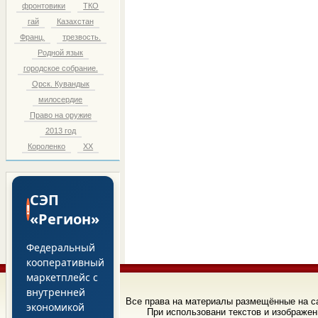
фронтовики
ТКО
гай
Казахстан
Франц.
трезвость.
Родной язык
городское собрание.
Орск. Кувандык
милосердие
Право на оружие
2013 год
Короленко
ХХ
СЭП
!
«Регион»
Федеральный
кооперативный
маркетплейс с
внутренней
Все права на материалы размещённые на 
экономикой
При использовани текстов и изображен