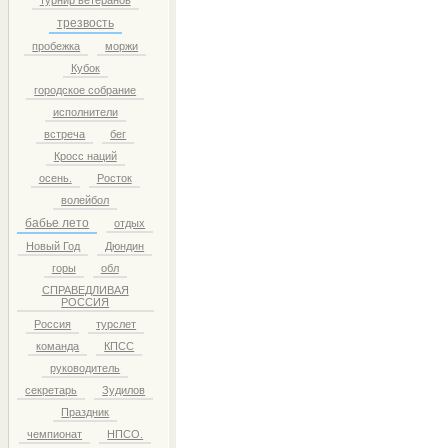
турнир ветеранов
трезвость
пробежка
моржи
Кубок
городское собрание
исполнители
встреча
бег
Кросс наций
осень.
Росток
волейбол
бабье лето
отдых
Новый Год
Дюндин
горы
обл
СПРАВЕДЛИВАЯ
РОССИЯ
Россия
турслет
команда
КПСС
руководитель
секретарь
Зудилов
Праздник
чемпионат
НПСО.