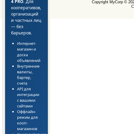
4 PRO
. Для
Copyright MyCorp © 20
С
кооперативов,
организаций
и частных лиц
— без
барьеров.
Интернет-
магазин и
доска
объявлений
Внутренние
валюты,
бартер,
счета
API для
интеграции
с вашими
сайтами
Оффлайн-
режим для
кооп-
магазинов