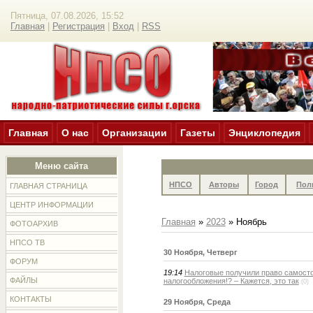
Пятница, 07.08.2026, 15:52
Главная
|
Регистрация
|
Вход
|
RSS
Главная
О нас
Организации
Газеты
Энциклопедия
Меню сайта
НПСО
Авторы
Город
Пол
ГЛАВНАЯ СТРАНИЦА
ЦЕНТР ИНФОРМАЦИИ
Главная
»
2023
»
Ноябрь
ФОТОАРХИВ
НПСО ТВ
30 Ноября, Четверг
ФОРУМ
19:14
Налоговые получили право самост
ФАЙЛЫ
налогообложения!? – Кажется, это так
(0)
КОНТАКТЫ
29 Ноября, Среда