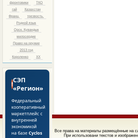
фронтовики
ТКО
гай
Казахстан
Франц.
трезвость.
Родной язык
Орск. Кувандык
милосердие
Право на оружие
2013 год
Короленко
ХХ
СЭП
!
«Регион»
Федеральный
кооперативный
маркетплейс с
внутренней
экономикой
Все права на материалы размещённые на 
на базе
Cyclos
При использовани текстов и изображен