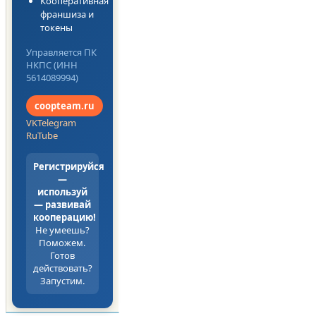
Кооперативная
франшиза и
токены
Управляется ПК
НКПС (ИНН
5614089994)
coopteam.ru
VK
Telegram
RuTube
Регистрируйся
—
используй
— развивай
кооперацию!
Не умеешь?
Поможем.
Готов
действовать?
Запустим.