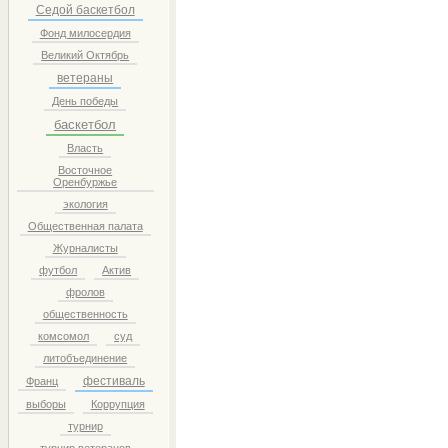
Седой баскетбол
Фонд милосердия
Великий Октябрь
ветераны
День победы
баскетбол
Власть
Восточное
Оренбуржье
экология
Общественная палата
Журналисты
футбол
Актив
фролов
общественность
комсомол
суд
литобъединение
фестиваль
Франц
выборы
Коррупция
турнир