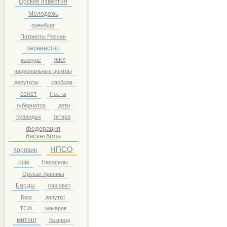
Орские известия
Молодежь
оренбург
Патриоты России
первенство
конкурс
ЖКХ
национальные центры
депутаты
свобода
сонет
Поэты
губернатор
дети
Кувандык
гитара
федерация
баскетбола
НПСО
Коровин
рсм
Непоседы
Орская Хроника
Барды
горсовет
Берг
депутат
ТСЖ
макаров
митинг
Козерод