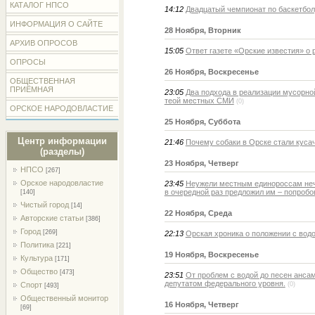
КАТАЛОГ НПСО
14:12
Двадцатый чемпионат по баскетболу
ИНФОРМАЦИЯ О САЙТЕ
28 Ноября, Вторник
АРХИВ ОПРОСОВ
15:05
Ответ газете «Орские известия» о 
ОПРОСЫ
26 Ноября, Воскресенье
ОБЩЕСТВЕННАЯ
ПРИЁМНАЯ
23:05
Два подхода в реализации мусорно
теой местных СМИ
(0)
ОРСКОЕ НАРОДОВЛАСТИЕ
25 Ноября, Суббота
Центр информации
21:46
Почему собаки в Орске стали куса
(разделы)
23 Ноября, Четверг
НПСО
[267]
Орское народовластие
23:45
Неужели местным единороссам неч
в очередной раз предложил им – попробов
[140]
Чистый город
[14]
22 Ноября, Среда
Авторские статьи
[386]
Город
[269]
22:13
Орская хроника о положении с вод
Политика
[221]
19 Ноября, Воскресенье
Культура
[171]
Общество
[473]
23:51
От проблем с водой до песен ансам
депутатом федерального уровня.
Спорт
(0)
[493]
Общественный монитор
16 Ноября, Четверг
[69]