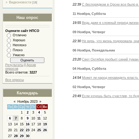
Видеоновости
[18]
22:39
С беспорядком в Орске все было в
11 Ноября, Суббота
Наш опрос
19:55
Ведь даже в сложный период жизни,
Оцените сайт НПСО
09 Ноября, Четверг
Отлично
Хорошо
22:30
Не верь, что жизнь подорожала, он
Неплохо
Плохо
06 Ноября, Понедельник
Ужасно
23:20
Свет Октября пробьет синий туман 
Результаты
|
Архив
опросов
04 Ноября, Суббота
Всего ответов:
3227
14:54
Может ли народ ненавидеть власть и
Все опросы
02 Ноября, Четверг
Календарь
23:49
Если хочешь быть счастлив, то буд
«
Ноябрь 2023
»
Пн
Вт
Ср
Чт
Пт
Сб
Вс
1
2
3
4
5
6
7
8
9
10
11
12
13
14
15
16
17
18
19
20
21
22
23
24
25
26
27
28
29
30