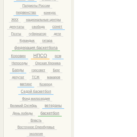
Патриоты России
первенство
конкурс
ЖКХ
национальные центры
сонет
депутаты
свобода
Поэты
губернатор
дети
Кувандык
гитара
федерация баскетбола
НПСО
Коровин
рсм
Непоседы
Орская Хроника
Барды
горсовет
Берг
депутат
ТСЖ
макаров
митинг
Козерод
Седой баскетбол
Фонд милосердия
ветераны
Великий Октябрь
баскетбол
День победы
Власть
Восточное Оренбуржье
экология