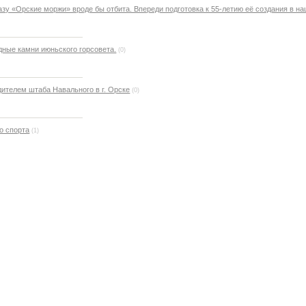
зу «Орские моржи» вроде бы отбита. Впереди подготовка к 55-летию её создания в на
дные камни июньского горсовета.
(0)
ителем штаба Навального в г. Орске
(0)
о спорта
(1)