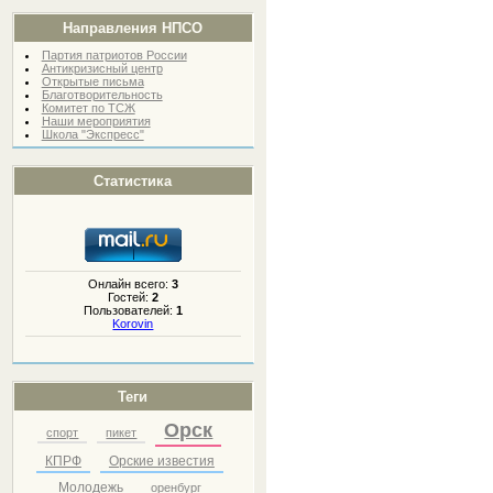
Направления НПСО
Партия патриотов России
Антикризисный центр
Открытые письма
Благотворительность
Комитет по ТСЖ
Наши мероприятия
Школа "Экспресс"
Статистика
Онлайн всего:
3
Гостей:
2
Пользователей:
1
Korovin
Теги
Орск
спорт
пикет
КПРФ
Орские известия
Молодежь
оренбург