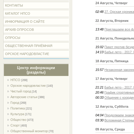
24 Августа, Четверг
КОНТАКТЫ
02:48
27. Орская хроник
КАТАЛОГ НПСО
22 Августа, Вторник
ИНФОРМАЦИЯ О САЙТЕ
13:48
Приглашаем все фл
АРХИВ ОПРОСОВ
ОПРОСЫ
21 Августа, Понедельн
ОБЩЕСТВЕННАЯ ПРИЁМНАЯ
15:02
Пикет против безд
14:13
Бабье лето - 2017:
ОРСКОЕ НАРОДОВЛАСТИЕ
18 Августа, Пятница
Центр информации
15:57
Незаконная законн
(разделы)
17 Августа, Четверг
НПСО
[268]
Орское народовластие
[140]
21:21
Бабье лето - 2017:
Чистый город
[14]
20:46
График спортивных
Авторские статьи
[386]
00:33
Общение с координ
Город
[269]
12 Августа, Суббота
Политика
[221]
Культура
[171]
04:04
Продолжаем знако
Общество
[473]
03:30
Вспоминая Степные
Спорт
[493]
09 Августа, Среда
Общественный монитор
[70]