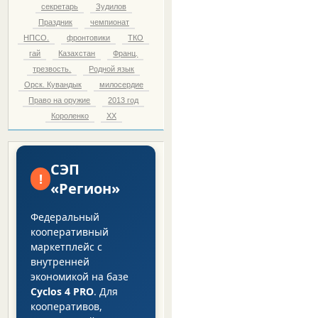
секретарь
Зудилов
Праздник
чемпионат
НПСО.
фронтовики
ТКО
гай
Казахстан
Франц.
трезвость.
Родной язык
Орск. Кувандык
милосердие
Право на оружие
2013 год
Короленко
ХХ
СЭП
!
«Регион»
Федеральный
кооперативный
маркетплейс с
внутренней
экономикой на базе
Cyclos 4 PRO
. Для
кооперативов,