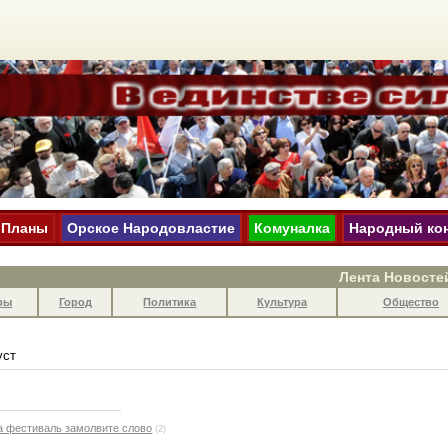
Планы
Орское Народовластие
Комуналка
Народный ко
Лента Новосте
ры
Город
Политика
Культура
Общество
уст
за фестиваль замолвите слово
(2)