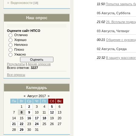
Видеоновости
[18]
11:50
Попытка закрыть ба
05 Августа, Суббота
Наш опрос
21:02
26. Всплыли подво
Оцените сайт НПСО
03 Августа, Четверг
Отлично
Хорошо
00:21
Общение с руковод
Неплохо
02 Августа, Среда
Плохо
Ужасно
22:32
В защиту массовог
Результаты
|
Архив опросов
Всего ответов:
3227
Все опросы
Календарь
«
Август 2017
»
Пн
Вт
Ср
Чт
Пт
Сб
Вс
1
2
3
4
5
6
7
8
9
10
11
12
13
14
15
16
17
18
19
20
21
22
23
24
25
26
27
28
29
30
31