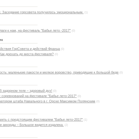
а: Заседание горсовета получилось эмоциональным.
(1)
аги к нам, на фестиваль "Бабье лето -2017"
(0)
ик
ействия ГорСовета и действий Франца
(0)
 Как доехать до места фестиваля?
(0)
ость: маленькие пакости и мелкое воровство, приводящие к большой беде
(0)
 В задорном теле – здоровый дух!
(0)
 соревнований на фестивале "Бабье лето-2017"
(0)
атором штаба Навального в г. Орске Максимом Полянским
(0)
мить с предстоящим фестивалем "Бабье лето-2017"
(1)
 аккорды – Большое видится издалека.
(2)