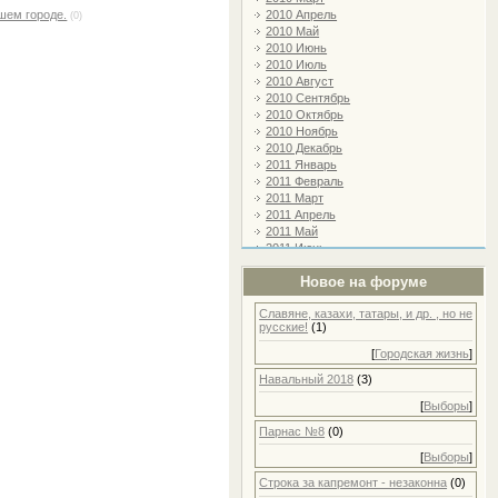
шем городе.
2010 Апрель
(0)
2010 Май
2010 Июнь
2010 Июль
2010 Август
2010 Сентябрь
2010 Октябрь
2010 Ноябрь
2010 Декабрь
2011 Январь
2011 Февраль
2011 Март
2011 Апрель
2011 Май
2011 Июнь
2011 Июль
Новое на форуме
2011 Август
2011 Сентябрь
Славяне, казахи, татары, и др. , но не
2011 Октябрь
русские!
(1)
2011 Ноябрь
2011 Декабрь
[
Городская жизнь
]
2012 Январь
Навальный 2018
(3)
2012 Февраль
2012 Март
[
Выборы
]
2012 Апрель
Парнас №8
(0)
2012 Май
2012 Июнь
[
Выборы
]
2012 Июль
2012 Август
Строка за капремонт - незаконна
(0)