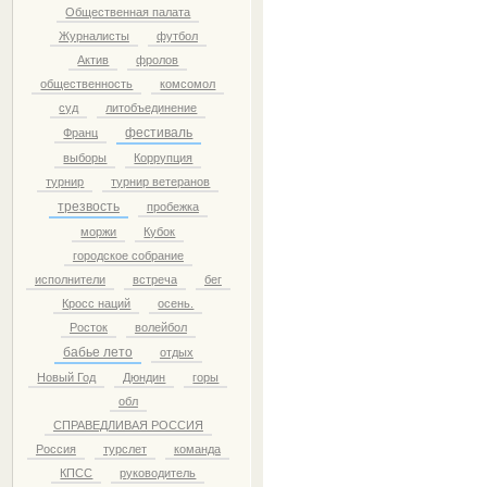
Общественная палата
Журналисты
футбол
Актив
фролов
общественность
комсомол
суд
литобъединение
фестиваль
Франц
выборы
Коррупция
турнир
турнир ветеранов
трезвость
пробежка
моржи
Кубок
городское собрание
исполнители
встреча
бег
Кросс наций
осень.
Росток
волейбол
бабье лето
отдых
Новый Год
Дюндин
горы
обл
СПРАВЕДЛИВАЯ РОССИЯ
Россия
турслет
команда
КПСС
руководитель