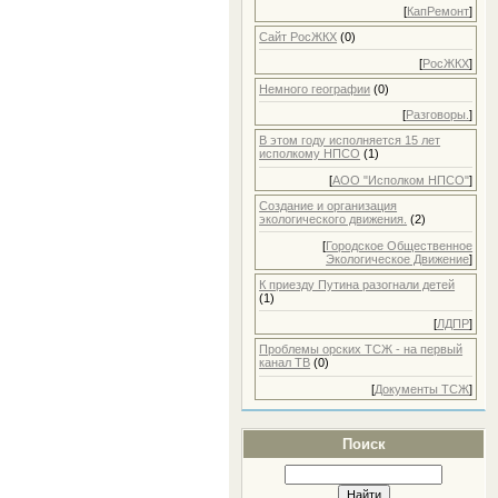
2012 Сентябрь
[
КапРемонт
]
2012 Октябрь
2012 Ноябрь
Сайт РосЖКХ
(0)
2012 Декабрь
[
РосЖКХ
]
2013 Январь
2013 Февраль
Немного географии
(0)
2013 Март
[
Разговоры.
]
2013 Апрель
2013 Май
В этом году исполняется 15 лет
2013 Июнь
исполкому НПСО
(1)
2013 Июль
[
АОО "Исполком НПСО"
]
2013 Август
2013 Сентябрь
Создание и организация
2013 Октябрь
экологического движения.
(2)
2013 Ноябрь
[
Городское Общественное
2013 Декабрь
Экологическое Движение
]
2014 Январь
2014 Февраль
К приезду Путина разогнали детей
(1)
2014 Март
2014 Апрель
[
ЛДПР
]
2014 Май
Проблемы орских ТСЖ - на первый
2014 Июнь
канал ТВ
(0)
2014 Июль
2014 Август
[
Документы ТСЖ
]
2014 Сентябрь
2014 Октябрь
2014 Ноябрь
Поиск
2014 Декабрь
2015 Январь
2015 Февраль