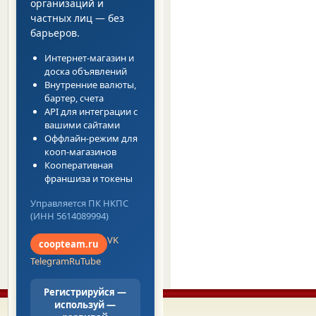
организаций и
частных лиц — без
барьеров.
Интернет-магазин и
доска объявлений
Внутренние валюты,
бартер, счета
API для интеграции с
вашими сайтами
Оффлайн-режим для
кооп-магазинов
Кооперативная
франшиза и токены
Управляется ПК НКПС
(ИНН 5614089994)
VK
coopteam.ru
Telegram
RuTube
Регистрируйся —
используй —