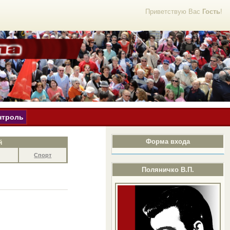
Приветствую Вас
Гость
!
нтроль
Форма входа
й
Спорт
Поляничко В.П.