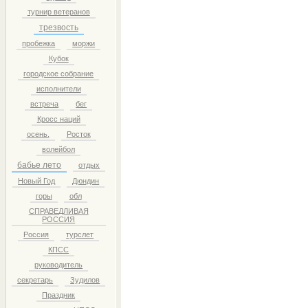
турнир ветеранов
трезвость
пробежка
моржи
Кубок
городское собрание
исполнители
встреча
бег
Кросс наций
осень.
Росток
волейбол
бабье лето
отдых
Новый Год
Дюндин
горы
обл
СПРАВЕДЛИВАЯ
РОССИЯ
Россия
турслет
КПСС
руководитель
секретарь
Зудилов
Праздник