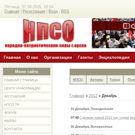
Пятница, 07.08.2026, 18:54
Главная
|
Регистрация
|
Вход
|
RSS
Главная
О нас
Организации
Газеты
Энциклопедия
Меню сайта
НПСО
Авторы
Город
Пол
ГЛАВНАЯ СТРАНИЦА
ЦЕНТР ИНФОРМАЦИИ
Главная
»
2012
»
Декабрь
ФОТОАРХИВ
НПСО ТВ
31 Декабря, Понедельник
ФОРУМ
07:48
Сделаем новый 2013 год -годом ре
ФАЙЛЫ
30 Декабря, Воскресенье
КОНТАКТЫ