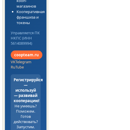
кооп-
магазинов
Кооперативная
франшиза и
токены
Управляется ПК
НКПС (ИНН
5614089994)
coopteam.ru
VK
Telegram
RuTube
Регистрируйся
—
используй
— развивай
кооперацию!
Не умеешь?
Поможем.
Готов
действовать?
Запустим.