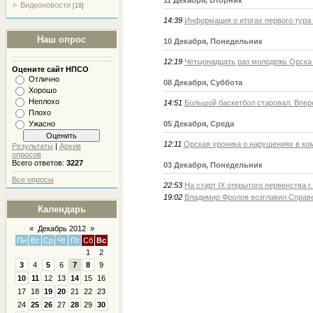
11 Декабря, Вторник
Видеоновости
[18]
14:39
Информация о итогах первого тура 
Наш опрос
10 Декабря, Понедельник
12:19
Четырнадцать раз молодежь Орска
Оцените сайт НПСО
Отлично
08 Декабря, Суббота
Хорошо
Неплохо
14:51
Большой баскетбол старовал. Впер
Плохо
Ужасно
05 Декабря, Среда
12:11
Орская хроника о нарушениях в к
Результаты
|
Архив
опросов
Всего ответов:
3227
03 Декабря, Понедельник
Все опросы
22:53
На старт IX открытого первенства 
19:02
Владимир Фролов возглавил Справ
Календарь
«
Декабрь 2012
»
Пн
Вт
Ср
Чт
Пт
Сб
Вс
1
2
3
4
5
6
7
8
9
10
11
12
13
14
15
16
17
18
19
20
21
22
23
24
25
26
27
28
29
30