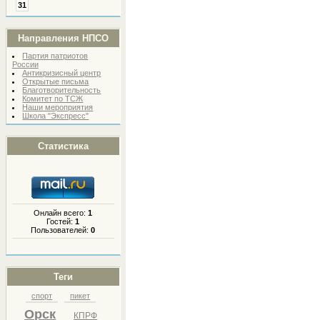
31
Направления НПСО
Партия патриотов
России
Антикризисный центр
Открытые письма
Благотворительность
Комитет по ТСЖ
Наши мероприятия
Школа "Экспресс"
Статистика
Онлайн всего:
1
Гостей:
1
Пользователей:
0
Теги
спорт
пикет
Орск
КПРФ