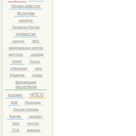
Орские известия
Молодежь
оренбург
Патриоты России
первенство
конкурс
ЖКХ
национальные центры
депутаты
свобода
сонет
Поэты
губернатор
дети
Кувандык
гитара
федерация
баскетбола
НПСО
Коровин
рсм
Непоседы
Орская Хроника
Барды
горсовет
Берг
депутат
ТСЖ
макаров