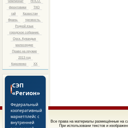
чемпионат
НПСО.
фронтовики
ТКО
гай
Казахстан
Франц.
трезвость.
Родной язык
городское собрание.
Орск. Кувандык
милосердие
Право на оружие
2013 год
Короленко
ХХ
СЭП
!
«Регион»
Федеральный
кооперативный
маркетплейс с
Все права на материалы размещённые на 
внутренней
При использовани текстов и изображен