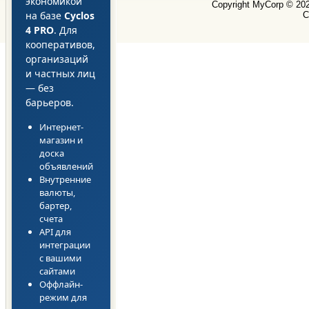
экономикой
Copyright MyCorp © 20
на базе
Cyclos
С
4 PRO
. Для
кооперативов,
организаций
и частных лиц
— без
барьеров.
Интернет-
магазин и
доска
объявлений
Внутренние
валюты,
бартер,
счета
API для
интеграции
с вашими
сайтами
Оффлайн-
режим для