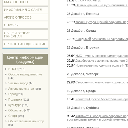
21:32
СССР - 90 лет!
(1)
КАТАЛОГ НПСО
13:10
От вымирания - на путь развития. 
ИНФОРМАЦИЯ О САЙТЕ
28 Декабря, Пятница
АРХИВ ОПРОСОВ
18:13
Казаки хутора Орский получили пе
ОПРОСЫ
26 Декабря, Среда
ОБЩЕСТВЕННАЯ
ПРИЁМНАЯ
19:14
В седьмой раз названы лауреаты с
ОРСКОЕ НАРОДОВЛАСТИЕ
25 Декабря, Вторник
23:54
КМС - курс местного самоуправлен
Центр информации
22:26
Декабрьские смотрины взрослого б
(разделы)
20:54
Новогодние посиделки в офисе Н
НПСО
[267]
20 Декабря, Четверг
Орское народовластие
[140]
22:08
Сторонники легализации короткоств
Чистый город
[14]
Авторские статьи
[386]
19 Декабря, Среда
Город
[269]
15:41
Хромтау-Орское баскетбольное бра
Политика
[221]
Культура
[171]
15 Декабря, Суббота
Общество
[473]
Спорт
00:42
Активисты Городского собрания на
[493]
восстановить закон и в орской коммуналк
Общественный монитор
[69]