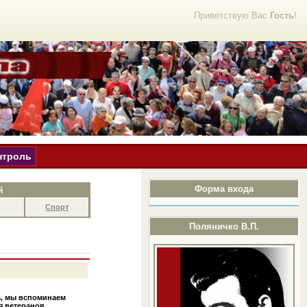
Приветствую Вас
Гость
!
нтроль
Форма входа
й
Спорт
Поляничко В.П.
а, мы вспоминаем
я ветеранов