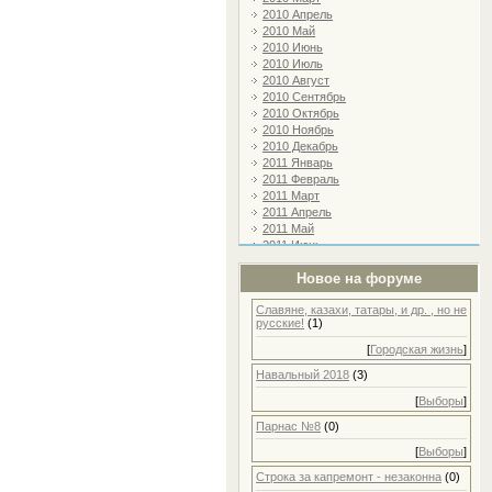
2010 Апрель
2010 Май
2010 Июнь
2010 Июль
2010 Август
2010 Сентябрь
2010 Октябрь
2010 Ноябрь
2010 Декабрь
2011 Январь
2011 Февраль
2011 Март
2011 Апрель
2011 Май
2011 Июнь
2011 Июль
Новое на форуме
2011 Август
2011 Сентябрь
Славяне, казахи, татары, и др. , но не
2011 Октябрь
русские!
(1)
2011 Ноябрь
2011 Декабрь
[
Городская жизнь
]
2012 Январь
Навальный 2018
(3)
2012 Февраль
2012 Март
[
Выборы
]
2012 Апрель
Парнас №8
(0)
2012 Май
2012 Июнь
[
Выборы
]
2012 Июль
2012 Август
Строка за капремонт - незаконна
(0)