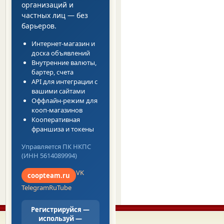
организаций и
частных лиц — без
барьеров.
Интернет-магазин и
доска объявлений
Внутренние валюты,
бартер, счета
API для интеграции с
вашими сайтами
Оффлайн-режим для
кооп-магазинов
Кооперативная
франшиза и токены
Управляется ПК НКПС
(ИНН 5614089994)
VK
coopteam.ru
Telegram
RuTube
Регистрируйся —
используй —