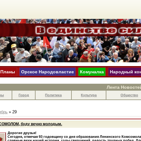
Планы
Орское Народовластие
Комуналка
Народный ко
Лента Новосте
ры
Город
Политика
Культура
Общество
ябрь
»
29
МСОМОЛОМ, буду вечно молодым.
Дорогие друзья!
Сегодня, отмечая 93 годовщину со дня образования Ленинского Комсомол
славные вехи нашей истории, годы свершений, радость трудных побед. Дл