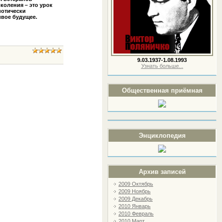
коления – это урок
иотически
ивое будущее.
9.03.1937-1.08.1993
Узнать больше..
.
Общественная приёмная
Энциклопедия
Архив записей
2009 Октябрь
2009 Ноябрь
2009 Декабрь
2010 Январь
2010 Февраль
2010 Март