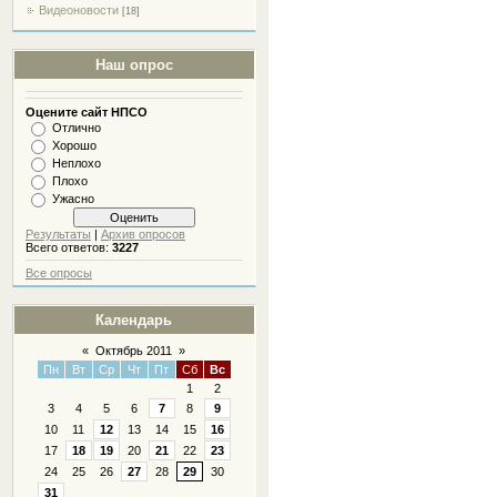
Видеоновости
[18]
Наш опрос
Оцените сайт НПСО
Отлично
Хорошо
Неплохо
Плохо
Ужасно
Результаты
|
Архив опросов
Всего ответов:
3227
Все опросы
Календарь
«
Октябрь 2011
»
Пн
Вт
Ср
Чт
Пт
Сб
Вс
1
2
3
4
5
6
7
8
9
10
11
12
13
14
15
16
17
18
19
20
21
22
23
24
25
26
27
28
29
30
31