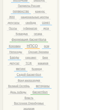
Патриоты России
первенство
конкурс
ЖКХ
национальные центры
сонет
депутаты
свобода
Поэты
губернатор
дети
Кувандык
гитара
федерация баскетбола
НПСО
Коровин
рсм
Непоседы
Орская Хроника
Барды
горсовет
Берг
депутат
ТСЖ
макаров
митинг
Козерод
Седой баскетбол
Фонд милосердия
ветераны
Великий Октябрь
баскетбол
День победы
Власть
Восточное Оренбуржье
экология