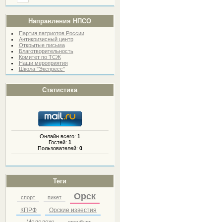
Направления НПСО
Партия патриотов России
Антикризисный центр
Открытые письма
Благотворительность
Комитет по ТСЖ
Наши мероприятия
Школа "Экспресс"
Статистика
Онлайн всего:
1
Гостей:
1
Пользователей:
0
Теги
Орск
спорт
пикет
КПРФ
Орские известия
Молодежь
оренбург