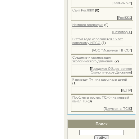
2012 Сентябрь
[
КапРемонт
]
2012 Октябрь
2012 Ноябрь
Сайт РосЖКХ
(0)
2012 Декабрь
[
РосЖКХ
]
2013 Январь
2013 Февраль
Немного географии
(0)
2013 Март
[
Разговоры.
]
2013 Апрель
2013 Май
В этом году исполняется 15 лет
2013 Июнь
исполкому НПСО
(1)
2013 Июль
[
АОО "Исполком НПСО"
]
2013 Август
2013 Сентябрь
Создание и организация
2013 Октябрь
экологического движения.
(2)
2013 Ноябрь
[
Городское Общественное
2013 Декабрь
Экологическое Движение
]
2014 Январь
2014 Февраль
К приезду Путина разогнали детей
(1)
2014 Март
2014 Апрель
[
ЛДПР
]
2014 Май
Проблемы орских ТСЖ - на первый
2014 Июнь
канал ТВ
(0)
2014 Июль
2014 Август
[
Документы ТСЖ
]
2014 Сентябрь
2014 Октябрь
2014 Ноябрь
Поиск
2014 Декабрь
2015 Январь
2015 Февраль