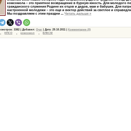
комсомола – это приятное возвращение в бурную юность. Для молодого по
гражданского служения Родине их отцов и дедов, мам и бабушек. Для патр
настроенной молодежи – это еще и вектор действий за светлое и справедл
Мы поздравляем с этим праздни
...
Читать дальше »
осмотров: 3382 | Добавил:
Очаг
| Дата:
29.10.2011
|
Комментарии (0)
,
НПСО
,
комсомол
,
ВЛКСМ