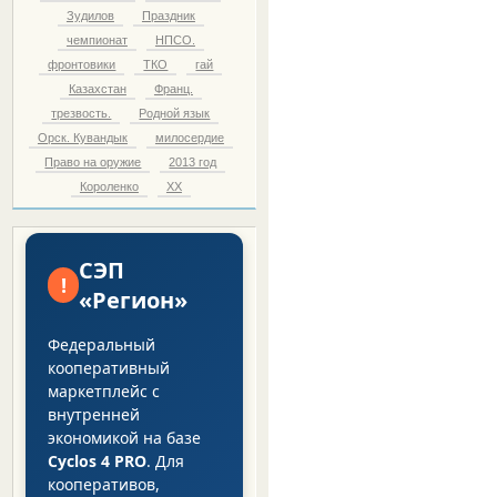
Зудилов
Праздник
чемпионат
НПСО.
фронтовики
ТКО
гай
Казахстан
Франц.
трезвость.
Родной язык
Орск. Кувандык
милосердие
Право на оружие
2013 год
Короленко
ХХ
СЭП
!
«Регион»
Федеральный
кооперативный
маркетплейс с
внутренней
экономикой на базе
Cyclos 4 PRO
. Для
кооперативов,