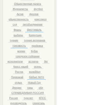
Общественная палата
Журналисты
футбол
Актив
фролов
общественность
комсомол
суд
литобъединение
фестиваль
Франц
выборы
Коррупция
турнир
турнир ветеранов
трезвость
пробежка
моржи
Кубок
городское собрание
исполнители
встреча
бег
Кросс наций
осень.
Росток
волейбол
бабье лето
Первомай
отдых
Новый Год
Дюндин
горы
обл
СПРАВЕДЛИВАЯ РОССИЯ
Россия
турслет
КПСС
руководитель
секретарь