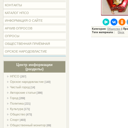
КОНТАКТЫ
КАТАЛОГ НПСО
ИНФОРМАЦИЯ О САЙТЕ
АРХИВ ОПРОСОВ
Категория:
Общество
| Пр
Теги материала :
Орск
ОПРОСЫ
ОБЩЕСТВЕННАЯ ПРИЁМНАЯ
ОРСКОЕ НАРОДОВЛАСТИЕ
Центр информации
(разделы)
НПСО
[267]
Орское народовластие
[140]
Чистый город
[14]
Авторские статьи
[386]
Город
[269]
Политика
[221]
Культура
[171]
Общество
[473]
Спорт
[493]
Общественный монитор
[69]