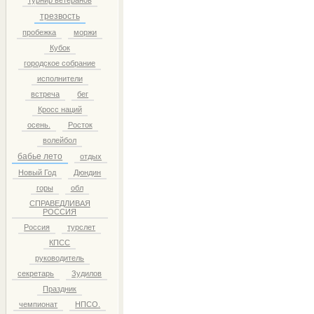
турнир ветеранов
трезвость
пробежка
моржи
Кубок
городское собрание
исполнители
встреча
бег
Кросс наций
осень.
Росток
волейбол
бабье лето
отдых
Новый Год
Дюндин
горы
обл
СПРАВЕДЛИВАЯ
РОССИЯ
Россия
турслет
КПСС
руководитель
секретарь
Зудилов
Праздник
чемпионат
НПСО.