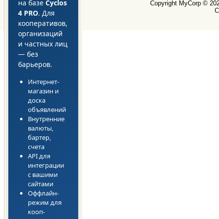
на базе
Cyclos
Copyright MyCorp © 20
С
4 PRO
. Для
кооперативов,
организаций
и частных лиц
— без
барьеров.
Интернет-
магазин и
доска
объявлений
Внутренние
валюты,
бартер,
счета
API для
интеграции
с вашими
сайтами
Оффлайн-
режим для
кооп-