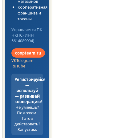
магазинов
Кооперативная
франшиза и
токены
Управляется ПК
НКПС (ИНН
5614089994)
coopteam.ru
VK
Telegram
RuTube
Регистрируйся
—
используй
— развивай
кооперацию!
Не умеешь?
Поможем.
Готов
действовать?
Запустим.