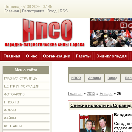
Пятница, 07.08.2026, 07:45
Главная
|
Регистрация
|
Вход
|
RSS
Главная
О нас
Организации
Газеты
Энциклопедия
Меню сайта
НПСО
Авторы
Город
Пол
ГЛАВНАЯ СТРАНИЦА
ЦЕНТР ИНФОРМАЦИИ
Главная
»
2013
»
Январь
»
26
ФОТОАРХИВ
НПСО ТВ
Свежие новости из Справед
ФОРУМ
Владими
ФАЙЛЫ
Сегодня 
КОНТАКТЫ
отделени