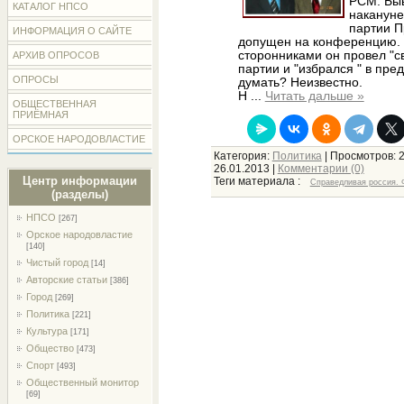
РСМ. Быв
КАТАЛОГ НПСО
накануне
партии П
ИНФОРМАЦИЯ О САЙТЕ
допущен на конференцию. 
сторонниками он провел "с
АРХИВ ОПРОСОВ
партии и "избрался " в пре
ОПРОСЫ
думать? Неизвестно.
Н
...
Читать дальше »
ОБЩЕСТВЕННАЯ
ПРИЁМНАЯ
ОРСКОЕ НАРОДОВЛАСТИЕ
Категория:
Политика
| Просмотров: 
26.01.2013
|
Комментарии (0)
Центр информации
Теги материала :
Справедливая россия. 
(разделы)
НПСО
[267]
Орское народовластие
[140]
Чистый город
[14]
Авторские статьи
[386]
Город
[269]
Политика
[221]
Культура
[171]
Общество
[473]
Спорт
[493]
Общественный монитор
[69]