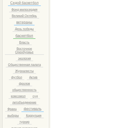
Седой баскетбол
Фонд милосердия
Великий Октябрь
ветераны
День победы
баскетбол
Власть
Восточное
Оренбуржье
экология
Общественная палата
Журналисты
футбол
Актив
фролов
общественность
комсомол
суд
литобъединение
фестиваль
Франц
выборы
Коррупция
турнир