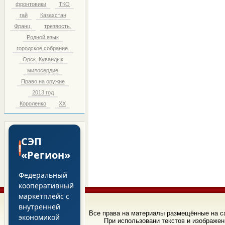
фронтовики
ТКО
гай
Казахстан
Франц.
трезвость.
Родной язык
городское собрание.
Орск. Кувандык
милосердие
Право на оружие
2013 год
Короленко
ХХ
СЭП
!
«Регион»
Федеральный
кооперативный
маркетплейс с
внутренней
Все права на материалы размещённые на 
экономикой
При использовани текстов и изображен