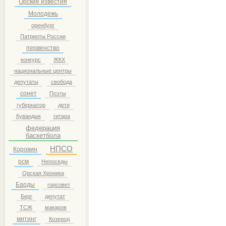
Орские известия
Молодежь
оренбург
Патриоты России
первенство
конкурс
ЖКХ
национальные центры
депутаты
свобода
сонет
Поэты
губернатор
дети
Кувандык
гитара
федерация
баскетбола
НПСО
Коровин
рсм
Непоседы
Орская Хроника
Барды
горсовет
Берг
депутат
ТСЖ
макаров
митинг
Козерод