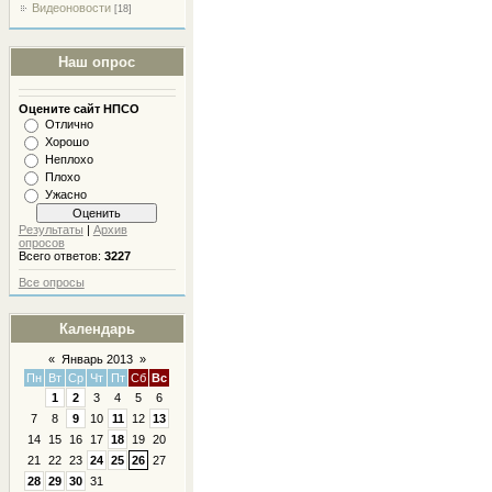
Видеоновости
[18]
Наш опрос
Оцените сайт НПСО
Отлично
Хорошо
Неплохо
Плохо
Ужасно
Результаты
|
Архив
опросов
Всего ответов:
3227
Все опросы
Календарь
«
Январь 2013
»
Пн
Вт
Ср
Чт
Пт
Сб
Вс
1
2
3
4
5
6
7
8
9
10
11
12
13
14
15
16
17
18
19
20
21
22
23
24
25
26
27
28
29
30
31