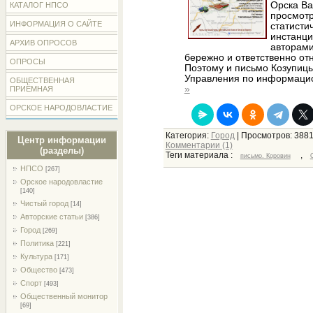
Орска Ва
КАТАЛОГ НПСО
просмотр
ИНФОРМАЦИЯ О САЙТЕ
статисти
инстанци
АРХИВ ОПРОСОВ
авторами
бережно и ответственно от
ОПРОСЫ
Поэтому и письмо Козупиц
Управления по информаци
ОБЩЕСТВЕННАЯ
»
ПРИЁМНАЯ
ОРСКОЕ НАРОДОВЛАСТИЕ
Категория:
Город
| Просмотров: 3881
Центр информации
Комментарии (1)
(разделы)
Теги материала :
,
письмо. Коровин
НПСО
[267]
Орское народовластие
[140]
Чистый город
[14]
Авторские статьи
[386]
Город
[269]
Политика
[221]
Культура
[171]
Общество
[473]
Спорт
[493]
Общественный монитор
[69]