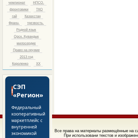
чемпионат
НПСО.
фронтовики
ТКО
гай
Казахстан
Франц.
трезвость.
Родной язык
Орск. Кувандык
милосердие
Право на оружие
2013 год
Короленко
ХХ
СЭП
!
«Регион»
Федеральный
кооперативный
маркетплейс с
внутренней
Все права на материалы размещённые на 
экономикой
При использовани текстов и изображен