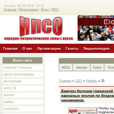
Четверг, 06.08.2026, 18:30
Главная
|
Регистрация
|
Вход
|
RSS
Главная
О нас
Организации
Газеты
Энциклопедия
Меню сайта
НПСО
Авторы
Город
Пол
ГЛАВНАЯ СТРАНИЦА
ЦЕНТР ИНФОРМАЦИИ
Главная
»
2013
»
Ноябрь
»
21
ФОТОАРХИВ
НПСО ТВ
Диагноз болезни городско
народных уколов по безала
ФОРУМ
чиновников.
ФАЙЛЫ
Чтобы оц
КОНТАКТЫ
подписан