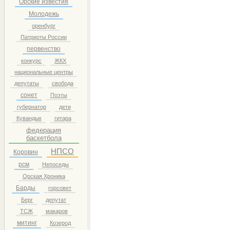
Орские известия
Молодежь
оренбург
Патриоты России
первенство
конкурс
ЖКХ
национальные центры
депутаты
свобода
сонет
Поэты
губернатор
дети
Кувандык
гитара
федерация
баскетбола
НПСО
Коровин
рсм
Непоседы
Орская Хроника
Барды
горсовет
Берг
депутат
ТСЖ
макаров
митинг
Козерод