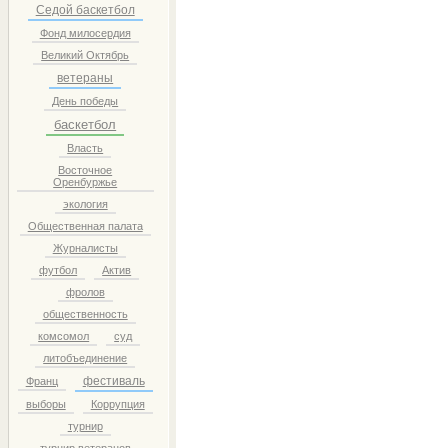
Седой баскетбол
Фонд милосердия
Великий Октябрь
ветераны
День победы
баскетбол
Власть
Восточное
Оренбуржье
экология
Общественная палата
Журналисты
футбол
Актив
фролов
общественность
комсомол
суд
литобъединение
фестиваль
Франц
выборы
Коррупция
турнир