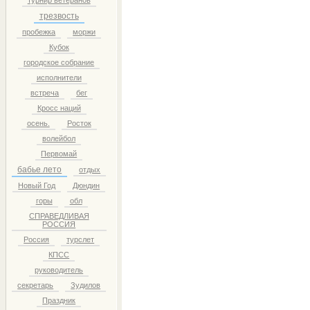
турнир ветеранов
трезвость
пробежка
моржи
Кубок
городское собрание
исполнители
встреча
бег
Кросс наций
осень.
Росток
волейбол
Первомай
бабье лето
отдых
Новый Год
Дюндин
горы
обл
СПРАВЕДЛИВАЯ
РОССИЯ
Россия
турслет
КПСС
руководитель
секретарь
Зудилов
Праздник