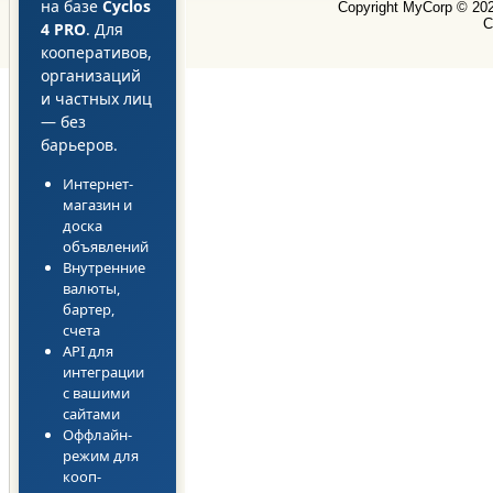
на базе
Cyclos
Copyright MyCorp © 20
С
4 PRO
. Для
кооперативов,
организаций
и частных лиц
— без
барьеров.
Интернет-
магазин и
доска
объявлений
Внутренние
валюты,
бартер,
счета
API для
интеграции
с вашими
сайтами
Оффлайн-
режим для
кооп-