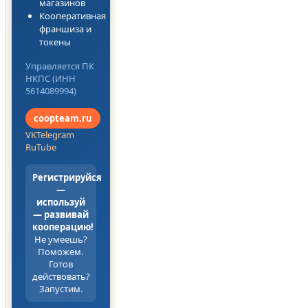
магазинов
Кооперативная
франшиза и
токены
Управляется ПК
НКПС (ИНН
5614089994)
coopteam.ru
VK
Telegram
RuTube
Регистрируйся
—
используй
— развивай
кооперацию!
Не умеешь?
Поможем.
Готов
действовать?
Запустим.