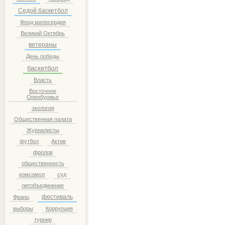
Седой баскетбол
Фонд милосердия
Великий Октябрь
ветераны
День победы
баскетбол
Власть
Восточное
Оренбуржье
экология
Общественная палата
Журналисты
футбол
Актив
фролов
общественность
комсомол
суд
литобъединение
фестиваль
Франц
выборы
Коррупция
турнир