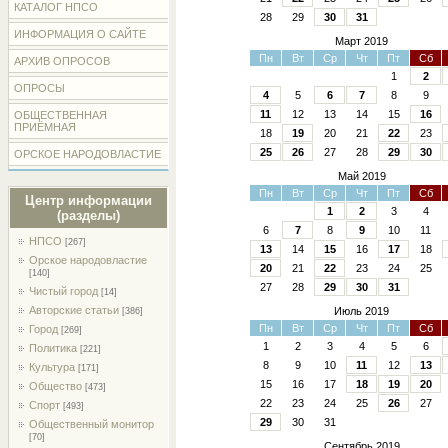
КАТАЛОГ НПСО
28
29
30
31
ИНФОРМАЦИЯ О САЙТЕ
Март 2019
Пн
Вт
Ср
Чт
Пт
Сб
АРХИВ ОПРОСОВ
1
2
ОПРОСЫ
4
5
6
7
8
9
11
12
13
14
15
16
ОБЩЕСТВЕННАЯ
ПРИЁМНАЯ
18
19
20
21
22
23
25
26
27
28
29
30
ОРСКОЕ НАРОДОВЛАСТИЕ
Май 2019
Пн
Вт
Ср
Чт
Пт
Сб
Центр информации
1
2
3
4
(разделы)
6
7
8
9
10
11
НПСО
[267]
13
14
15
16
17
18
Орское народовластие
20
21
22
23
24
25
[140]
27
28
29
30
31
Чистый город
[14]
Авторские статьи
Июль 2019
[386]
Пн
Вт
Ср
Чт
Пт
Сб
Город
[269]
1
2
3
4
5
6
Политика
[221]
8
9
10
11
12
13
Культура
[171]
15
16
17
18
19
20
Общество
[473]
22
23
24
25
26
27
Спорт
[493]
29
30
31
Общественный монитор
[70]
Сентябрь 2019