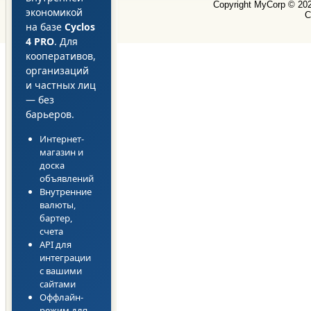
Copyright MyCorp © 20
экономикой
С
на базе
Cyclos
4 PRO
. Для
кооперативов,
организаций
и частных лиц
— без
барьеров.
Интернет-
магазин и
доска
объявлений
Внутренние
валюты,
бартер,
счета
API для
интеграции
с вашими
сайтами
Оффлайн-
режим для