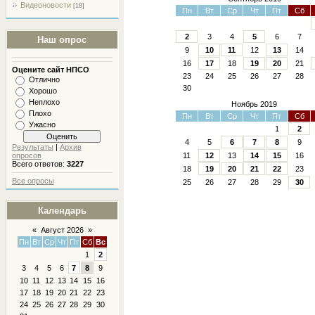
Видеоновости
[18]
Пн
Вт
Ср
Чт
Пт
Сб
2
3
4
5
6
7
Наш опрос
9
10
11
12
13
14
16
17
18
19
20
21
Оцените сайт НПСО
23
24
25
26
27
28
Отлично
30
Хорошо
Неплохо
Ноябрь 2019
Плохо
Пн
Вт
Ср
Чт
Пт
Сб
Ужасно
1
2
4
5
6
7
8
9
Результаты
|
Архив
опросов
11
12
13
14
15
16
Всего ответов:
3227
18
19
20
21
22
23
Все опросы
25
26
27
28
29
30
Календарь
«
Август 2026
»
Пн
Вт
Ср
Чт
Пт
Сб
Вс
1
2
3
4
5
6
7
8
9
10
11
12
13
14
15
16
17
18
19
20
21
22
23
24
25
26
27
28
29
30