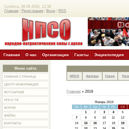
Суббота, 08.08.2026, 12:38
Главная
|
Регистрация
|
Вход
|
RSS
Главная
О нас
Организации
Газеты
Энциклопедия
Меню сайта
НПСО
Авторы
Город
Пол
ГЛАВНАЯ СТРАНИЦА
ЦЕНТР ИНФОРМАЦИИ
Главная
»
2019
ФОТОАРХИВ
НПСО ТВ
Январь 2019
Пн
Вт
Ср
Чт
Пт
Сб
ФОРУМ
1
2
3
4
5
ФАЙЛЫ
7
8
9
10
11
12
14
15
16
17
18
19
КОНТАКТЫ
21
22
23
24
25
26