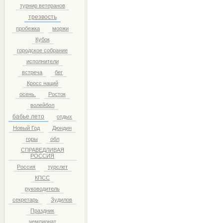
турнир ветеранов
трезвость
пробежка
моржи
Кубок
городское собрание
исполнители
встреча
бег
Кросс наций
осень.
Росток
волейбол
бабье лето
отдых
Новый Год
Дюндин
горы
обл
СПРАВЕДЛИВАЯ
РОССИЯ
Россия
турслет
КПСС
руководитель
секретарь
Зудилов
Праздник
чемпионат