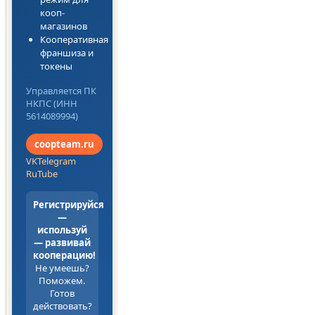
кооп-
магазинов
Кооперативная
франшиза и
токены
Управляется ПК
НКПС (ИНН
5614089994)
coopteam.ru
VK
Telegram
RuTube
Регистрируйся
—
используй
— развивай
кооперацию!
Не умеешь?
Поможем.
Готов
действовать?