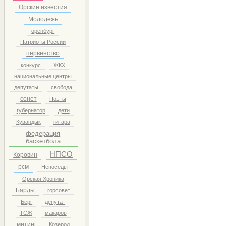
Орские известия
Молодежь
оренбург
Патриоты России
первенство
конкурс
ЖКХ
национальные центры
депутаты
свобода
сонет
Поэты
губернатор
дети
Кувандык
гитара
федерация
баскетбола
НПСО
Коровин
рсм
Непоседы
Орская Хроника
Барды
горсовет
Берг
депутат
ТСЖ
макаров
митинг
Козерод