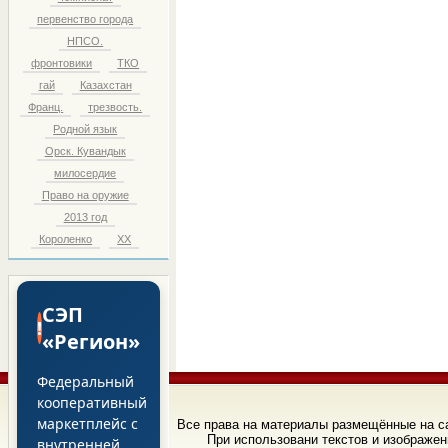
первенство города
НПСО.
фронтовики
ТКО
гай
Казахстан
Франц.
трезвость.
Родной язык
Орск. Кувандык
милосердие
Право на оружие
2013 год
Короленко
ХХ
СЭП
!
«Регион»
Федеральный
кооперативный
маркетплейс с
Все права на материалы размещённые на 
При использовани текстов и изображен
внутренней