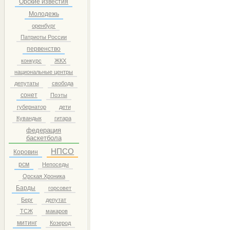
Орские известия
Молодежь
оренбург
Патриоты России
первенство
конкурс
ЖКХ
национальные центры
депутаты
свобода
сонет
Поэты
губернатор
дети
Кувандык
гитара
федерация
баскетбола
НПСО
Коровин
рсм
Непоседы
Орская Хроника
Барды
горсовет
Берг
депутат
ТСЖ
макаров
митинг
Козерод