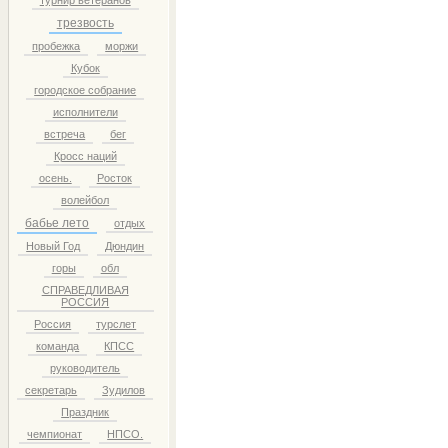
турнир ветеранов
трезвость
пробежка
моржи
Кубок
городское собрание
исполнители
встреча
бег
Кросс наций
осень.
Росток
волейбол
бабье лето
отдых
Новый Год
Дюндин
горы
обл
СПРАВЕДЛИВАЯ
РОССИЯ
Россия
турслет
команда
КПСС
руководитель
секретарь
Зудилов
Праздник
чемпионат
НПСО.