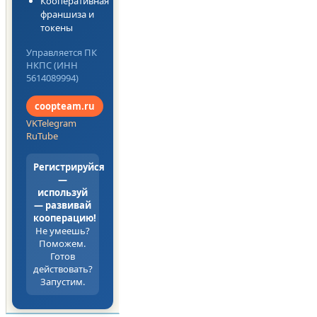
Кооперативная
франшиза и
токены
Управляется ПК
НКПС (ИНН
5614089994)
coopteam.ru
VK
Telegram
RuTube
Регистрируйся
—
используй
— развивай
кооперацию!
Не умеешь?
Поможем.
Готов
действовать?
Запустим.