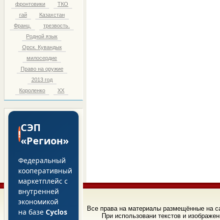
фронтовики
ТКО
гай
Казахстан
Франц.
трезвость.
Родной язык
Орск. Кувандык
милосердие
Право на оружие
2013 год
Короленко
ХХ
СЭП
!
«Регион»
Федеральный
кооперативный
маркетплейс с
внутренней
экономикой
Все права на материалы размещённые на 
на базе
Cyclos
При использовани текстов и изображен