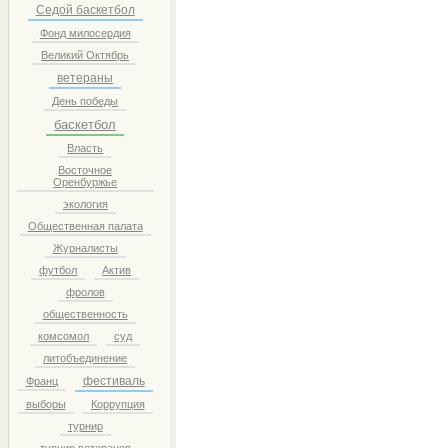
Седой баскетбол
Фонд милосердия
Великий Октябрь
ветераны
День победы
баскетбол
Власть
Восточное
Оренбуржье
экология
Общественная палата
Журналисты
футбол
Актив
фролов
общественность
комсомол
суд
литобъединение
фестиваль
Франц
выборы
Коррупция
турнир