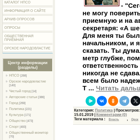
КАТАЛОГ НПСО
- "Се
ИНФОРМАЦИЯ О САЙТЕ
не могу поверить
приемную и на а
АРХИВ ОПРОСОВ
секретаря: «А ш
ОПРОСЫ
Для меня ты был
ОБЩЕСТВЕННАЯ
ПРИЁМНАЯ
начальником, и я
ОРСКОЕ НАРОДОВЛАСТИЕ
сказать. Ты дума
метр глубже, пом
Центр информации
ответственность 
(разделы)
никогда не сдава
НПСО
[268]
всем было надеж
Орское народовластие
[140]
Т
...
Читать даль
Чистый город
[14]
Авторские статьи
[386]
Город
[269]
Политика
[221]
Категория:
Политика
| Просмотров:
15.01.2019
|
Комментарии (0)
Культура
[171]
Теги материала :
,
Власть
Орск
Общество
[473]
Спорт
[493]
Общественный монитор
[70]