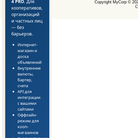
4 PRO
. Для
Copyright MyCorp © 20
С
кооперативов,
организаций
и частных лиц
— без
барьеров.
Интернет-
магазин и
доска
объявлений
Внутренние
валюты,
бартер,
счета
API для
интеграции
с вашими
сайтами
Оффлайн-
режим для
кооп-
магазинов