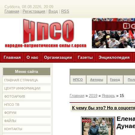
Суббота, 08.08.2026, 20:09
Главная
|
Регистрация
|
Вход
|
RSS
Главная
О нас
Организации
Газеты
Энциклопедия
Меню сайта
НПСО
Авторы
Город
Пол
ГЛАВНАЯ СТРАНИЦА
ЦЕНТР ИНФОРМАЦИИ
Главная
»
2019
»
Январь
»
15
ФОТОАРХИВ
НПСО ТВ
К чему бы это? Но в соцсетя
ФОРУМ
Елена
ФАЙЛЫ
Дунае
КОНТАКТЫ