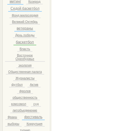
митинг
Козерод
Седой баскетбол
Фонд милосердия
Великий Октябрь
ветераны
День победы
баскетбол
Власть
Восточное
Оренбуржье
экология
Общественная палата
Журналисты
футбол
Актив
фролов
общественность
комсомол
суд
литобъединение
фестиваль
Франц
выборы
Коррупция
турнир