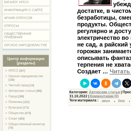
КАТАЛОГ НПСО
убежд
достатке, в чистом
ИНФОРМАЦИЯ О САЙТЕ
безработицы, сме
АРХИВ ОПРОСОВ
продукты. Общест
ОПРОСЫ
регулярно и досту
ОБЩЕСТВЕННАЯ
электричество во 
ПРИЁМНАЯ
не сад, а райский 
ОРСКОЕ НАРОДОВЛАСТИЕ
горожан занимает
описывать фантаз
Центр информации
(разделы)
терпения не хвата
Создает
...
Читать
НПСО
[267]
Орское народовластие
[140]
Чистый город
[14]
Авторские статьи
[386]
Категория:
Авторские статьи
| Прос
31.10.2022
|
Комментарии (0)
Город
[269]
Теги материала :
,
,
народ
Орск
Политика
[221]
Культура
[171]
Общество
[473]
Спорт
[493]
Общественный монитор
[70]