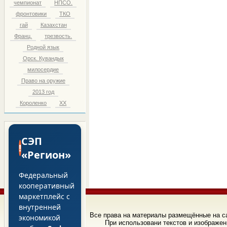
чемпионат
НПСО.
фронтовики
ТКО
гай
Казахстан
Франц.
трезвость.
Родной язык
Орск. Кувандык
милосердие
Право на оружие
2013 год
Короленко
ХХ
СЭП
!
«Регион»
Федеральный
кооперативный
маркетплейс с
внутренней
Все права на материалы размещённые на 
экономикой
При использовани текстов и изображен