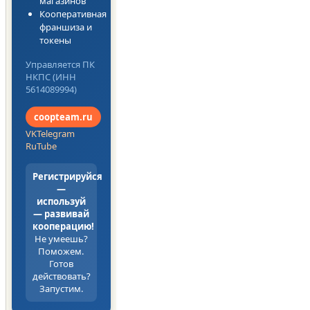
магазинов
Кооперативная
франшиза и
токены
Управляется ПК
НКПС (ИНН
5614089994)
coopteam.ru
VK
Telegram
RuTube
Регистрируйся
—
используй
— развивай
кооперацию!
Не умеешь?
Поможем.
Готов
действовать?
Запустим.