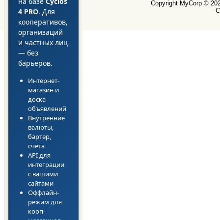
на базе
Cyclos
Copyright MyCorp © 20
4 PRO
. Для
С
кооперативов,
организаций
и частных лиц
— без
барьеров.
Интернет-
магазин и
доска
объявлений
Внутренние
валюты,
бартер,
счета
API для
интеграции
с вашими
сайтами
Оффлайн-
режим для
кооп-