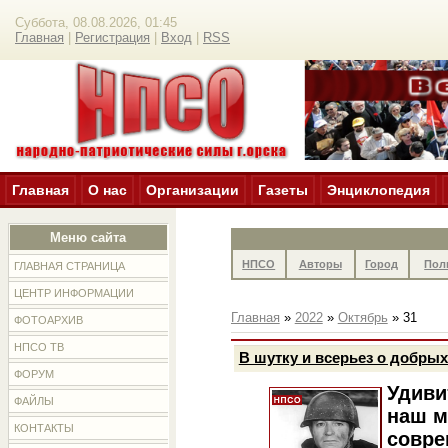
Суббота, 08.08.2026, 01:45
Главная
|
Регистрация
|
Вход
|
RSS
Главная
О нас
Организации
Газеты
Энциклопедия
Меню сайта
НПСО
Авторы
Город
Пол
ГЛАВНАЯ СТРАНИЦА
ЦЕНТР ИНФОРМАЦИИ
Главная
»
2022
»
Октябрь
»
31
ФОТОАРХИВ
НПСО ТВ
В шутку и всерьез о добры
ФОРУМ
Удиви
ФАЙЛЫ
наш м
КОНТАКТЫ
совре