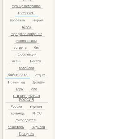
турнир ветеранов
трезвость
пробежка
моржи
Кубок
городское собрание
исполнители
встреча
бег
Кросс наций
осень.
Росток
волейбол
бабье лето
отдых
Новый Год
Дюндин
горы
обл
СПРАВЕДЛИВАЯ
РОССИЯ
Россия
турслет
команда
КПСС
руководитель
секретарь
Зудилов
Праздник