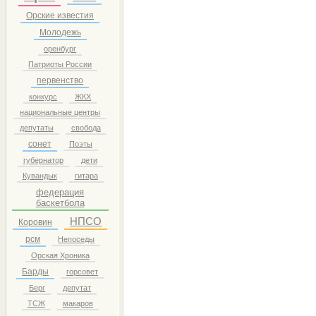
Орские известия
Молодежь
оренбург
Патриоты России
первенство
конкурс
ЖКХ
национальные центры
депутаты
свобода
сонет
Поэты
губернатор
дети
Кувандык
гитара
федерация
баскетбола
НПСО
Коровин
рсм
Непоседы
Орская Хроника
Барды
горсовет
Берг
депутат
ТСЖ
макаров