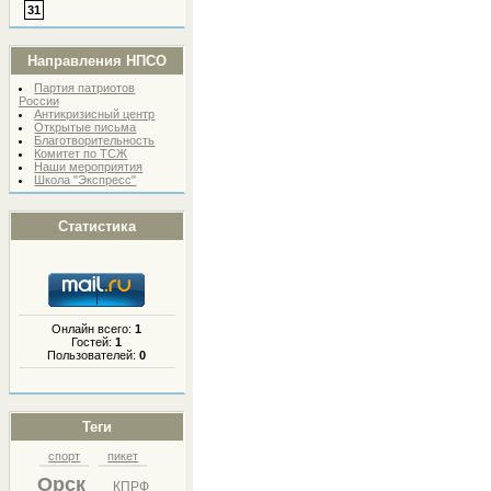
31
Направления НПСО
Партия патриотов
России
Антикризисный центр
Открытые письма
Благотворительность
Комитет по ТСЖ
Наши мероприятия
Школа "Экспресс"
Статистика
Онлайн всего:
1
Гостей:
1
Пользователей:
0
Теги
спорт
пикет
Орск
КПРФ