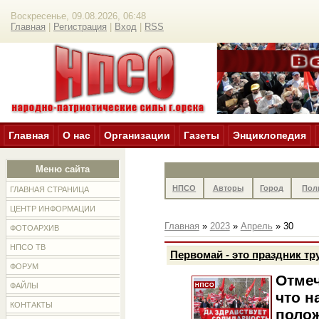
Воскресенье, 09.08.2026, 06:48
Главная
|
Регистрация
|
Вход
|
RSS
Главная
О нас
Организации
Газеты
Энциклопедия
Меню сайта
НПСО
Авторы
Город
Пол
ГЛАВНАЯ СТРАНИЦА
ЦЕНТР ИНФОРМАЦИИ
Главная
»
2023
»
Апрель
»
30
ФОТОАРХИВ
НПСО ТВ
Первомай - это праздник тр
ФОРУМ
Отмеч
ФАЙЛЫ
что н
КОНТАКТЫ
полож