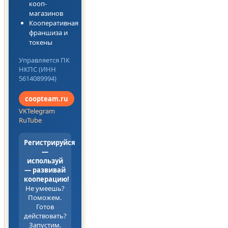
кооп-
магазинов
Кооперативная
франшиза и
токены
Управляется ПК
НКПС (ИНН
5614089994)
coopteam.ru
VK
Telegram
RuTube
Регистрируйся
—
используй
— развивай
кооперацию!
Не умеешь?
Поможем.
Готов
действовать?
Запустим.