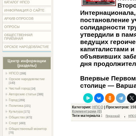
КАТАЛОГ НПСО
Второ
ИНФОРМАЦИЯ О САЙТЕ
Интернационала,
постановление уч
АРХИВ ОПРОСОВ
солидарности тр
ОПРОСЫ
утвердили в памя
ОБЩЕСТВЕННАЯ
ПРИЁМНАЯ
ведущих героиче
ОРСКОЕ НАРОДОВЛАСТИЕ
капиталистами и
объявивших заба
Центр информации
дня продолжител
(разделы)
НПСО
[268]
Впервые Первома
Орское народовластие
[140]
столице — Варш
Чистый город
[14]
Авторские статьи
[386]
Город
[269]
Политика
[221]
Категория:
НПСО
| Просмотров: 15
Комментарии (0)
Культура
[171]
Теги материала :
,
Первомай
НПС
Общество
[473]
Спорт
[493]
Общественный монитор
[70]