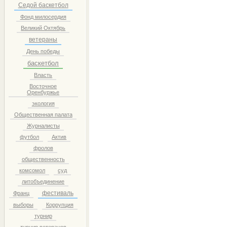
Седой баскетбол
Фонд милосердия
Великий Октябрь
ветераны
День победы
баскетбол
Власть
Восточное
Оренбуржье
экология
Общественная палата
Журналисты
футбол
Актив
фролов
общественность
комсомол
суд
литобъединение
фестиваль
Франц
выборы
Коррупция
турнир