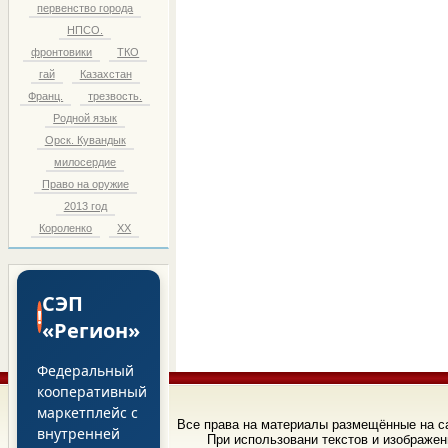
первенство города
НПСО.
фронтовики
ТКО
гай
Казахстан
Франц.
трезвость.
Родной язык
Орск. Кувандык
милосердие
Право на оружие
2013 год
Короленко
ХХ
СЭП
!
«Регион»
Федеральный
кооперативный
маркетплейс с
Все права на материалы размещённые на 
внутренней
При использовани текстов и изображен