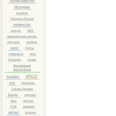
Орские известия
Молодежь
оренбург
Патриоты России
первенство
конкурс
ЖКХ
национальные центры
депутаты
свобода
сонет
Поэты
губернатор
дети
Кувандык
гитара
федерация
баскетбола
НПСО
Коровин
рсм
Непоседы
Орская Хроника
Барды
горсовет
Берг
депутат
ТСЖ
макаров
митинг
Козерод