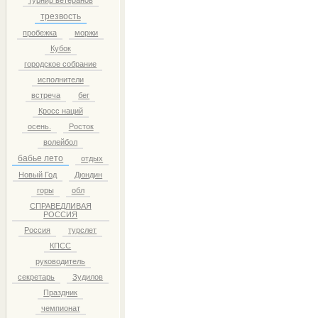
турнир ветеранов
трезвость
пробежка
моржи
Кубок
городское собрание
исполнители
встреча
бег
Кросс наций
осень.
Росток
волейбол
бабье лето
отдых
Новый Год
Дюндин
горы
обл
СПРАВЕДЛИВАЯ
РОССИЯ
Россия
турслет
КПСС
руководитель
секретарь
Зудилов
Праздник
чемпионат