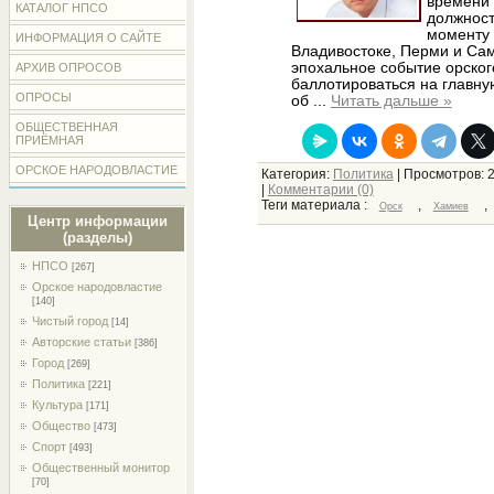
времени 
КАТАЛОГ НПСО
должност
моменту 
ИНФОРМАЦИЯ О САЙТЕ
Владивостоке, Перми и Сам
эпохальное событие орског
АРХИВ ОПРОСОВ
баллотироваться на главн
ОПРОСЫ
об
...
Читать дальше »
ОБЩЕСТВЕННАЯ
ПРИЁМНАЯ
ОРСКОЕ НАРОДОВЛАСТИЕ
Категория:
Политика
| Просмотров: 
|
Комментарии (0)
Теги материала :
,
,
Орск
Хамиев
Центр информации
(разделы)
НПСО
[267]
Орское народовластие
[140]
Чистый город
[14]
Авторские статьи
[386]
Город
[269]
Политика
[221]
Культура
[171]
Общество
[473]
Спорт
[493]
Общественный монитор
[70]