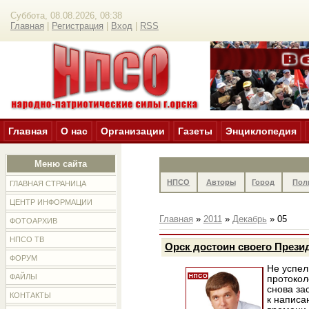
Суббота, 08.08.2026, 08:38
Главная
|
Регистрация
|
Вход
|
RSS
Главная
О нас
Организации
Газеты
Энциклопедия
Меню сайта
НПСО
Авторы
Город
Пол
ГЛАВНАЯ СТРАНИЦА
ЦЕНТР ИНФОРМАЦИИ
Главная
»
2011
»
Декабрь
»
05
ФОТОАРХИВ
НПСО ТВ
Орск достоин своего Прези
ФОРУМ
Не успел
ФАЙЛЫ
протокол
снова за
КОНТАКТЫ
к написа