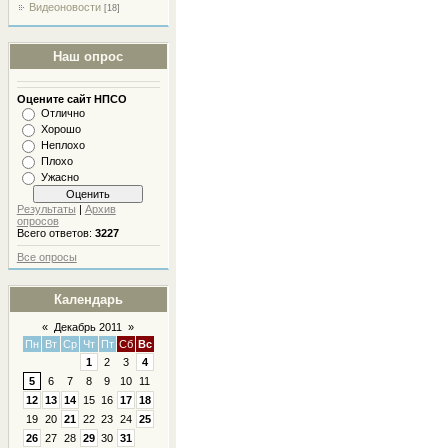
Видеоновости
[18]
Наш опрос
Оцените сайт НПСО
Отлично
Хорошо
Неплохо
Плохо
Ужасно
Результаты
|
Архив
опросов
Всего ответов:
3227
Все опросы
Календарь
«
Декабрь 2011
»
Пн
Вт
Ср
Чт
Пт
Сб
Вс
1
2
3
4
5
6
7
8
9
10
11
12
13
14
15
16
17
18
19
20
21
22
23
24
25
26
27
28
29
30
31