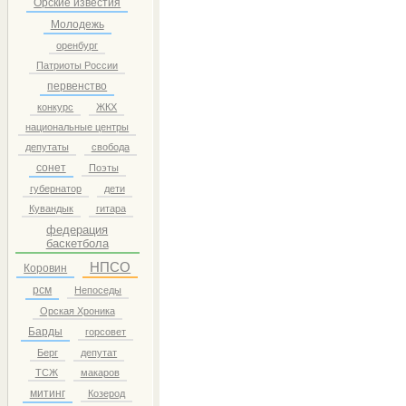
Орские известия
Молодежь
оренбург
Патриоты России
первенство
конкурс
ЖКХ
национальные центры
депутаты
свобода
сонет
Поэты
губернатор
дети
Кувандык
гитара
федерация
баскетбола
НПСО
Коровин
рсм
Непоседы
Орская Хроника
Барды
горсовет
Берг
депутат
ТСЖ
макаров
митинг
Козерод