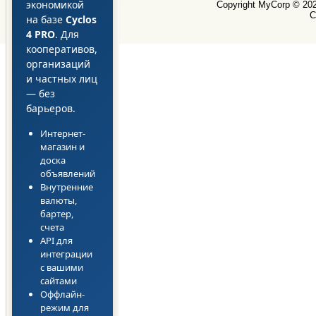
экономикой
Copyright MyCorp © 20
С
на базе
Cyclos
4 PRO
. Для
кооперативов,
организаций
и частных лиц
— без
барьеров.
Интернет-
магазин и
доска
объявлений
Внутренние
валюты,
бартер,
счета
API для
интеграции
с вашими
сайтами
Оффлайн-
режим для