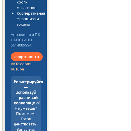
кооп-
магазинов
Кооперативная
франшиза и
токены
Управляется ПК
НКПС (ИНН
5614089994)
coopteam.ru
VK
Telegram
RuTube
Регистрируйся
—
используй
— развивай
кооперацию!
Не умеешь?
Поможем.
Готов
действовать?
Запустим.