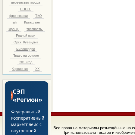
первенство города
НПСО.
фронтовики
ТКО
гай
Казахстан
Франц.
трезвость.
Родной язык
Орск. Кувандык
милосердие
Право на оружие
2013 год
Короленко
ХХ
СЭП
!
«Регион»
Федеральный
кооперативный
маркетплейс с
Все права на материалы размещённые на 
внутренней
При использовани текстов и изображен