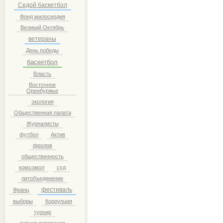
Седой баскетбол
Фонд милосердия
Великий Октябрь
ветераны
День победы
баскетбол
Власть
Восточное
Оренбуржье
экология
Общественная палата
Журналисты
футбол
Актив
фролов
общественность
комсомол
суд
литобъединение
фестиваль
Франц
выборы
Коррупция
турнир