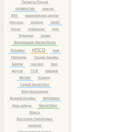
Патриоты России
первенство
конкурс
ЖКХ
национальные центры
сонет
депутаты
свобода
Поэты
губернатор
дети
Кувандык
гитара
федерация баскетбола
НПСО
Коровин
рсм
Непоседы
Орская Хроника
Барды
горсовет
Берг
депутат
ТСЖ
макаров
митинг
Козерод
Седой баскетбол
Фонд милосердия
ветераны
Великий Октябрь
баскетбол
День победы
Власть
Восточное Оренбуржье
экология
Общественная палата