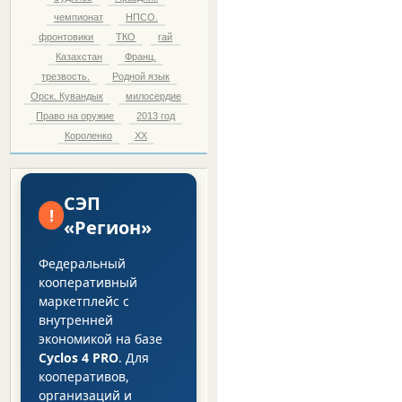
чемпионат
НПСО.
фронтовики
ТКО
гай
Казахстан
Франц.
трезвость.
Родной язык
Орск. Кувандык
милосердие
Право на оружие
2013 год
Короленко
ХХ
СЭП
!
«Регион»
Федеральный
кооперативный
маркетплейс с
внутренней
экономикой на базе
Cyclos 4 PRO
. Для
кооперативов,
организаций и