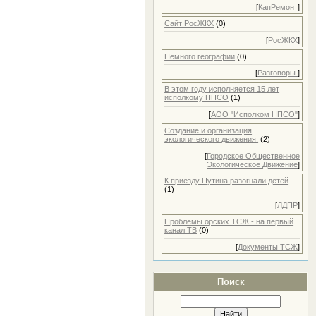
2012 Сентябрь
[
КапРемонт
]
2012 Октябрь
2012 Ноябрь
Сайт РосЖКХ
(0)
2012 Декабрь
[
РосЖКХ
]
2013 Январь
2013 Февраль
Немного географии
(0)
2013 Март
[
Разговоры.
]
2013 Апрель
2013 Май
В этом году исполняется 15 лет
2013 Июнь
исполкому НПСО
(1)
2013 Июль
[
АОО "Исполком НПСО"
]
2013 Август
2013 Сентябрь
Создание и организация
2013 Октябрь
экологического движения.
(2)
2013 Ноябрь
[
Городское Общественное
2013 Декабрь
Экологическое Движение
]
2014 Январь
2014 Февраль
К приезду Путина разогнали детей
(1)
2014 Март
2014 Апрель
[
ЛДПР
]
2014 Май
Проблемы орских ТСЖ - на первый
2014 Июнь
канал ТВ
(0)
2014 Июль
2014 Август
[
Документы ТСЖ
]
2014 Сентябрь
2014 Октябрь
2014 Ноябрь
Поиск
2014 Декабрь
2015 Январь
2015 Февраль