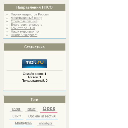
Направления НПСО
Партия патриотов России
Антикризисный центр
Открытые письма
Благотворительность
Комитет по ТСЖ
Наши мероприятия
Школа "Экспресс"
Статистика
Онлайн всего:
1
Гостей:
1
Пользователей:
0
Теги
Орск
спорт
пикет
КПРФ
Орские известия
Молодежь
оренбург