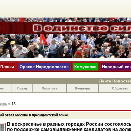
Планы
Орское Народовластие
Комуналка
Народный ко
Лента Новосте
ры
Город
Политика
Культура
Общество
абрь
»
13
ий ответ Москве в президентской гонке.
В воскресенье в разных городах России состоялос
по поддержке самовыдвижения кандидатов на дол