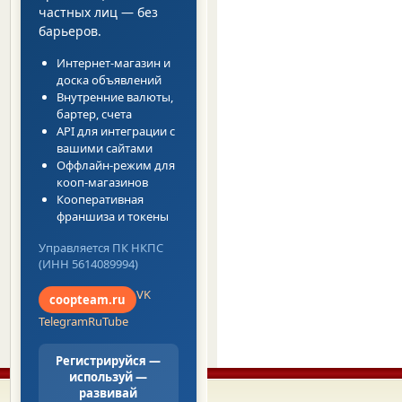
частных лиц — без
барьеров.
Интернет-магазин и
доска объявлений
Внутренние валюты,
бартер, счета
API для интеграции с
вашими сайтами
Оффлайн-режим для
кооп-магазинов
Кооперативная
франшиза и токены
Управляется ПК НКПС
(ИНН 5614089994)
VK
coopteam.ru
Telegram
RuTube
Регистрируйся —
используй —
развивай