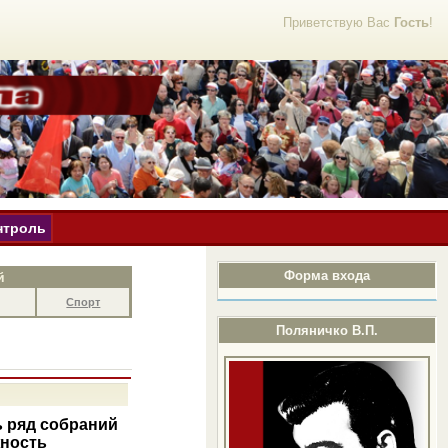
Приветствую Вас
Гость
!
нтроль
Форма входа
й
Спорт
Поляничко В.П.
ь ряд собраний
жность