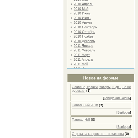
2010 Апрель
2010 Май
2010 Июнь
2010 Июль
2010 Август
2010 Сентябрь
2010 Октябрь
2010 Ноябрь
2010 Декабрь
2011 Январь
2011 Февраль
2011 Март
2011 Апрель
2011 Май
2011 Июнь
2011 Июль
Новое на форуме
2011 Август
2011 Сентябрь
Славяне, казахи, татары, и др. , но не
2011 Октябрь
русские!
(1)
2011 Ноябрь
2011 Декабрь
[
Городская жизнь
]
2012 Январь
Навальный 2018
(3)
2012 Февраль
2012 Март
[
Выборы
]
2012 Апрель
Парнас №8
(0)
2012 Май
2012 Июнь
[
Выборы
]
2012 Июль
2012 Август
Строка за капремонт - незаконна
(0)