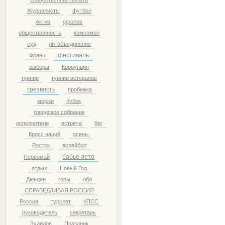
Журналисты
футбол
Актив
фролов
общественность
комсомол
суд
литобъединение
фестиваль
Франц
выборы
Коррупция
турнир
турнир ветеранов
трезвость
пробежка
моржи
Кубок
городское собрание
исполнители
встреча
бег
Кросс наций
осень.
Росток
волейбол
бабье лето
Первомай
отдых
Новый Год
Дюндин
горы
обл
СПРАВЕДЛИВАЯ РОССИЯ
Россия
турслет
КПСС
руководитель
секретарь
Зудилов
Праздник