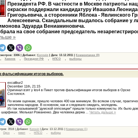
Президента РФ. В частности в Москве патриоты на
окраски поддержали кандидатуру Ивашова Леонида
Григорьевича, а сторонники Яблока - Явлинского Г
Алексеевича. Скандальным выдалось собрание у л
имонова Эдуарда Вениаминовича.
брала на свое собрание председатель незарегистриро
льше »
смотров: 3306 | Добавил:
Korovin
| Дата:
13.12.2011
|
Комментарии (0)
,
Хамиев
,
Президент РФ
,
НПСО
,
выборы
ив фальсификации итогов выборов.
excalibur2
December 11th, 21:15
Оригинал взят у les4 в Пикет против фальсификации итогов выборов в Орске
Состоялся.
По моим оценкам, пришло человек 400 как минимум. Во всяком случае, практиче
заполнена народом. В основном, как и следовало ожидать, молодежь.
Из так называемой "думской оппозиции" пришли только коммунисты. Их было дов
 в шарфиках. Мелькал Романенко. Два человека держа
...
Читать дальше »
тров: 3516 | Добавил:
Korovin
| Дата:
13.12.2011
|
Комментарии (1)
,
Орск
,
пикет
,
НПСО
,
выборы