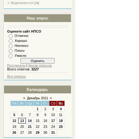
Видеоновости
[18]
Наш опрос
Оцените сайт НПСО
Отлично
Хорошо
Неплохо
Плохо
Ужасно
Результаты
|
Архив опросов
Всего ответов:
3227
Все опросы
Календарь
«
Декабрь 2011
»
Пн
Вт
Ср
Чт
Пт
Сб
Вс
1
2
3
4
5
6
7
8
9
10
11
12
13
14
15
16
17
18
19
20
21
22
23
24
25
26
27
28
29
30
31