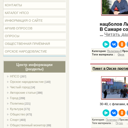
КОНТАКТЫ
КАТАЛОГ НПСО
ИНФОРМАЦИЯ О САЙТЕ
нацболов Л
АРХИВ ОПРОСОВ
В Самаре со
...
Читать да
ОПРОСЫ
ОБЩЕСТВЕННАЯ ПРИЁМНАЯ
ОРСКОЕ НАРОДОВЛАСТИЕ
Категория:
Политика
| Про
Теги материала :
Орск
Центр информации
Пикет в Орске прот
(разделы)
НПСО
[267]
Орское народовластие
[140]
Чистый город
[14]
Авторские статьи
[386]
Город
[269]
Политика
[221]
30-40, с флагами,
Культура
[171]
Общество
[473]
Спорт
Категория:
Политика
| Просмо
[493]
Теги материала :
Путин
Общественный монитор
[69]