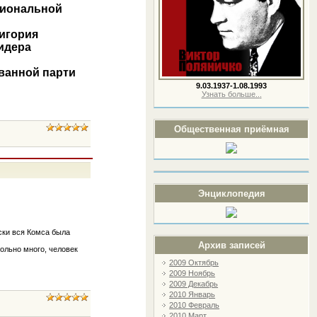
циональной
ригория
идера
ванной парти
9.03.1937-1.08.1993
Узнать больше..
.
Общественная приёмная
Энциклопедия
ски вся Комса была
Архив записей
ольно много, человек
2009 Октябрь
2009 Ноябрь
2009 Декабрь
2010 Январь
2010 Февраль
2010 Март