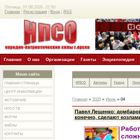
Пятница, 07.08.2026, 22:50
Главная
|
Регистрация
|
Вход
|
RSS
Главная
О нас
Организации
Газеты
Энциклопедия
Меню сайта
НПСО
Авторы
Город
Пол
ГЛАВНАЯ СТРАНИЦА
ЦЕНТР ИНФОРМАЦИИ
Главная
»
2020
»
Июнь
»
04
ФОТОАРХИВ
НПСО ТВ
Павел Лещенко: домбаров
конечно, сделают козлам
ФОРУМ
ФАЙЛЫ
Работ
КОНТАКТЫ
сложн