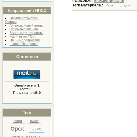
04.06.2020
|
Комментарии (0)
Теги материала :
,
Орск
дети
Направления НПСО
Партия патриотов
России
Антикризисный центр
Открытые письма
Благотворительность
Комитет по ТСЖ
Наши мероприятия
Школа "Экспресс"
Статистика
Онлайн всего:
1
Гостей:
1
Пользователей:
0
Теги
спорт
пикет
Орск
КПРФ