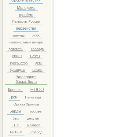
Орские известия
Молодежь
оренбург
Патриоты России
первенство
конкурс
ЖКХ
национальные центры
депутаты
свобода
сонет
Поэты
губернатор
дети
Кувандык
гитара
федерация
баскетбола
НПСО
Коровин
рсм
Непоседы
Орская Хроника
Барды
горсовет
Берг
депутат
ТСЖ
макаров
митинг
Козерод