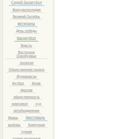
Седой баскетбол
Фонд милосердия
Великий Октябрь
ветераны
День победы
баскетбол
Власть
Восточное
Оренбуржье
экология
Общественная палата
Журналисты
футбол
Актив
фролов
общественность
комсомол
суд
литобъединение
фестиваль
Франц
выборы
Коррупция
турнир
турнир ветеранов