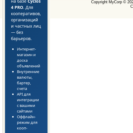
на базе
Cyclos
Copyright MyCorp © 20
С
4 PRO
. Для
кооперативов,
организаций
и частных лиц
— без
барьеров.
Интернет-
магазин и
доска
объявлений
Внутренние
валюты,
бартер,
счета
API для
интеграции
с вашими
сайтами
Оффлайн-
режим для
кооп-