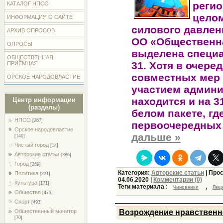
регио
КАТАЛОГ НПСО
целом
ИНФОРМАЦИЯ О САЙТЕ
силового давлен
АРХИВ ОПРОСОВ
ОО «Общественна
ОПРОСЫ
выделена специа
ОБЩЕСТВЕННАЯ
31. Хотя в очере
ПРИЁМНАЯ
совместных мер 
ОРСКОЕ НАРОДОВЛАСТИЕ
участием админи
находится и на 3
Центр информации
(разделы)
белом пакете, гд
НПСО
[267]
первоочередных
Орское народовластие
дальше »
[140]
Чистый город
[14]
Авторские статьи
[386]
Город
[269]
Категория:
Авторские статьи
| Прос
Политика
[221]
04.06.2020
|
Комментарии (0)
Культура
[171]
Теги материала :
,
Чиновники
Лещ
Общество
[473]
Спорт
[493]
Общественный монитор
Возрождение нравственно
[70]