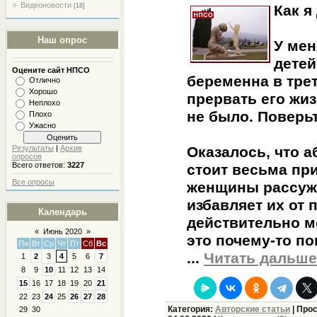
Видеоновости
[18]
Как я
Наш опрос
У мен
детей
Оцените сайт НПСО
беременна в трет
Отлично
Хорошо
прервать его жиз
Неплохо
не было. Поверьт
Плохо
Ужасно
Результаты
|
Архив
Оказалось, что аб
опросов
Всего ответов:
3227
стоит весьма пр
Все опросы
женщины рассужд
избавляет их от 
Календарь
действительно м
«
Июнь 2020
»
это почему-то п
Пн
Вт
Ср
Чт
Пт
Сб
Вс
...
Читать дальше
1
2
3
4
5
6
7
8
9
10
11
12
13
14
15
16
17
18
19
20
21
22
23
24
25
26
27
28
Категория:
Авторские статьи
| Прос
29
30