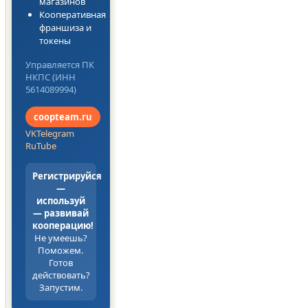
магазинов
Кооперативная
франшиза и
токены
Управляется ПК
НКПС (ИНН
5614089994)
coopteam.ru
VK
Telegram
RuTube
Регистрируйся
—
используй
— развивай
кооперацию!
Не умеешь?
Поможем.
Готов
действовать?
Запустим.