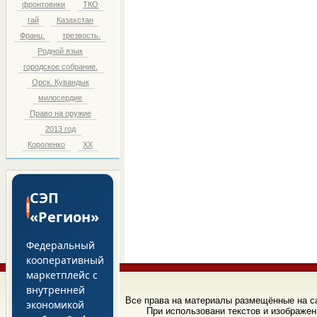
фронтовики
ТКО
гай
Казахстан
Франц.
трезвость.
Родной язык
городское собрание.
Орск. Кувандык
милосердие
Право на оружие
2013 год
Короленко
ХХ
СЭП
!
«Регион»
Федеральный
кооперативный
маркетплейс с
внутренней
Все права на материалы размещённые на 
экономикой
При использовани текстов и изображен