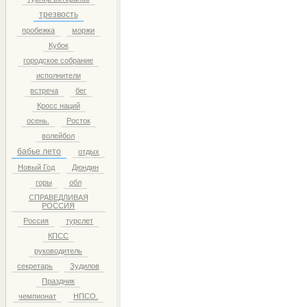
трезвость
пробежка
моржи
Кубок
городское собрание
исполнители
встреча
бег
Кросс наций
осень.
Росток
волейбол
бабье лето
отдых
Новый Год
Дюндин
горы
обл
СПРАВЕДЛИВАЯ
РОССИЯ
Россия
турслет
КПСС
руководитель
секретарь
Зудилов
Праздник
чемпионат
НПСО.